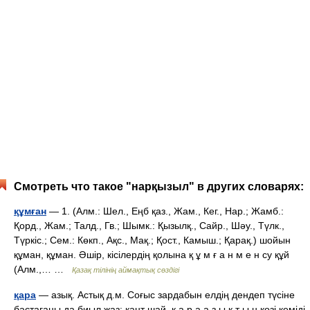
Смотреть что такое "нарқызыл" в других словарях:
құмған
— 1. (Алм.: Шел., Еңб қаз., Жам., Кег., Нар.; Жамб.:
Қорд., Жам.; Талд., Гв.; Шымк.: Қызылқ., Сайр., Шәу., Түлк.,
Түркіс.; Сем.: Көкп., Ақс., Мақ.; Қост., Камыш.; Қарақ.) шойын
құман, құман. Әшір, кісілердің қолына қ ұ м ғ а н м е н су құй
(Алм.,… …
Қазақ тілінің аймақтық сөздігі
қара
— азық. Астық д.м. Соғыс зардабын елдің дендеп түсіне
бастағаны да биыл жаз: қант шай, қ а р а а з ы қ т ы ң көзі кеміді