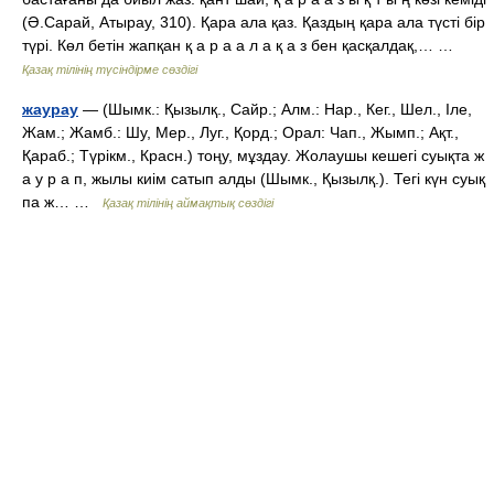
(Ә.Сарай, Атырау, 310). Қара ала қаз. Қаздың қара ала түсті бір
түрі. Көл бетін жапқан қ а р а а л а қ а з бен қасқалдақ,… …
Қазақ тілінің түсіндірме сөздігі
жаурау
— (Шымк.: Қызылқ., Сайр.; Алм.: Нар., Кег., Шел., Іле,
Жам.; Жамб.: Шу, Мер., Луг., Қорд.; Орал: Чап., Жымп.; Ақт.,
Қараб.; Түрікм., Красн.) тоңу, мұздау. Жолаушы кешегі суықта ж
а у р а п, жылы киім сатып алды (Шымк., Қызылқ.). Тегі күн суық
па ж… …
Қазақ тілінің аймақтық сөздігі