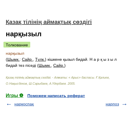
Қазақ тілінің аймақтық сөздігі
нарқызыл
Толкование
нарқызыл
(
Шымк.
:
Сайр.
,
Түлк.
) кішкене қызыл бидай. Н а р қ ы з ы л
бидай тез піседі (
Шымк.
,
Сайр.
)
Қазақ тілінің аймақтық сөздігі. - Алматы: « Арыс» баспасы
.
Ғ.Қалиев,
О.Нақысбеков, Ш.Сарыбаев, А.Үдербаев
.
2005
.
Игры ⚽
Поможем написать реферат
нарқоспақ
нарпоз