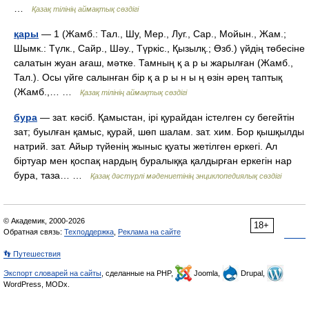
…
Қазақ тілінің аймақтық сөздігі
қары
— 1 (Жамб.: Тал., Шу, Мер., Луг., Сар., Мойын., Жам.;
Шымк.: Түлк., Сайр., Шәу., Түркіс., Қызылқ.; Өзб.) үйдің төбесіне
салатын жуан ағаш, мәтке. Тамның қ а р ы жарылған (Жамб.,
Тал.). Осы үйге салынған бір қ а р ы н ы ң өзін әрең таптық
(Жамб.,… …
Қазақ тілінің аймақтық сөздігі
бура
— зат. кәсіб. Қамыстан, ірі қурайдан істелген су бегейтін
зат; буылған қамыс, қурай, шөп шалам. зат. хим. Бор қышқылды
натрий. зат. Айыр түйенің жыныс қуаты жетілген еркегі. Ал
біртуар мен қоспақ нардың буралыққа қалдырған еркегін нар
бура, таза… …
Қазақ дәстүрлі мәдениетінің энциклопедиялық сөздігі
© Академик, 2000-2026
18+
Обратная связь:
Техподдержка
,
Реклама на сайте
👣 Путешествия
Экспорт словарей на сайты
, сделанные на PHP,
Joomla,
Drupal,
WordPress, MODx.