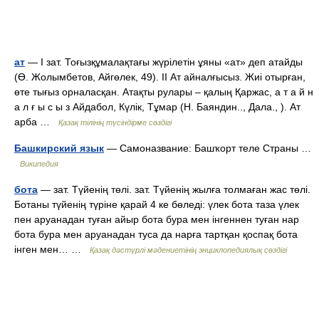
ат
— I зат. Тоғызқұмалақтағы жүрілетін ұяны «ат» деп атайды
(Ө. Жолымбетов, Айгөлек, 49). II Ат айналғысыз. Жиі отырған,
өте тығыз орналасқан. Атақты рулары – қалың Қаржас, а т а й н
а л ғ ы с ы з Айдабол, Күлік, Тұмар (Н. Баяндин.., Дала., ). Ат
арба …
Қазақ тілінің түсіндірме сөздігі
Башкирский язык
— Самоназвание: Башҡорт теле Страны …
Википедия
бота
— зат. Түйенің төлі. зат. Түйенің жылға толмаған жас төлі.
Ботаны түйенің түріне қарай 4 ке бөледі: үлек бота таза үлек
пен аруанадан туған айыр бота бура мен інгеннен туған нар
бота бура мен аруанадан туса да нарға тартқан қоспақ бота
інген мен… …
Қазақ дәстүрлі мәдениетінің энциклопедиялық сөздігі