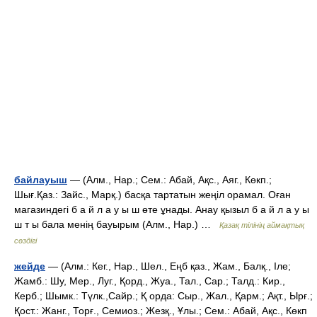
байлауыш
— (Алм., Нар.; Сем.: Абай, Ақс., Аяг., Көкп.;
Шығ.Қаз.: Зайс., Марқ.) басқа тартатын жеңіл орамал. Оған
магазиндегі б а й л а у ы ш өте ұнады. Анау қызыл б а й л а у ы
ш т ы бала менің бауырым (Алм., Нар.) …
Қазақ тілінің аймақтық
сөздігі
жейде
— (Алм.: Кег., Нар., Шел., Еңб қаз., Жам., Балқ., Іле;
Жамб.: Шу, Мер., Луг., Қорд., Жуа., Тал., Сар.; Талд.: Кир.,
Керб.; Шымк.: Түлк.,Сайр.; Қ орда: Сыр., Жал., Қарм.; Ақт., Ырғ.;
Қост.: Жанг., Торғ., Семиоз.; Жезқ., Ұлы.; Сем.: Абай, Ақс., Көкп