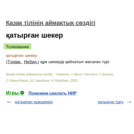
Қазақ тілінің аймақтық сөздігі
қатырған шекер
Толкование
қатырған шекер
(
Түрікм.
,
Небид.
) құм шекерді қайнатып жасаған түрі
Қазақ тілінің аймақтық сөздігі. - Алматы: « Арыс» баспасы
.
Ғ.Қалиев,
О.Нақысбеков, Ш.Сарыбаев, А.Үдербаев
.
2005
.
Игры ⚽
Поможем сделать НИР
қатырған құмшекер
қатырда тұру