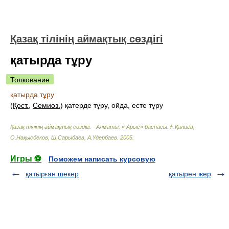
Қазақ тілінің аймақтық сөздігі
қатырда тұру
Толкование
қатырда тұру
(
Қост.
,
Семиоз.
) қатерде тұру, ойда, есте тұру
Қазақ тілінің аймақтық сөздігі. - Алматы: « Арыс» баспасы
.
Ғ.Қалиев,
О.Нақысбеков, Ш.Сарыбаев, А.Үдербаев
.
2005
.
Игры ⚽
Поможем написать курсовую
қатырған шекер
қатырен жер