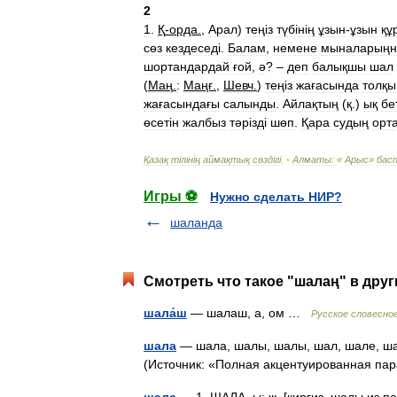
2
1
.
Қ
-
орда
.
,
Арал
)
тең
і
з
түб
і
н
і
ң
ұзын
-
ұзын
құ
сөз
кездесед
і.
Балам
,
немене
мыналарың
шортандардай
ғой
,
ә
? –
деп
балықшы
шал
(
Маң
.
:
Маңғ
.
,
Шевч
.
)
тең
і
з
жағасында
толқ
жағасындағы
салынды
.
Айлақтың
(
қ
.)
ық
бе
өсет
і
н
жалбыз
тәр
і
зд
і
шөп
.
Қара
судың
орт
Қазақ
т
і
л
і
н
і
ң
аймақтық
сөзд
і
г
і. -
Алматы:
«
Арыс
»
бас
Игры ⚽
Нужно сделать НИР?
шаланда
Смотреть что такое "шалаң" в друг
шала́ш
— шалаш, а, ом …
Русское словесно
шала
— шала, шалы, шалы, шал, шале, ша
(Источник: «Полная акцентуированная па