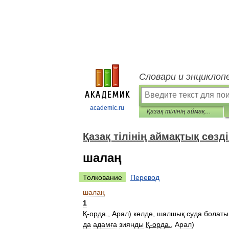
Словари и энциклоп
academic.ru
Қазақ тілінің аймақтық сөздігі
Қазақ тілінің аймақтық сөзді
шалаң
Толкование
Перевод
шалаң
1
Қ
-
орда
.
,
Арал
)
көлде
,
шалшық
суда
болаты
да
адамға
зиянды
Қ
-
орда
.
,
Арал
)