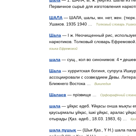
шала
— 1. ШАЛА, ы; ж. [киргиз. шалы из п
Первичное сырьё для изготовления нарк
ШАЛА
— ШАЛА, шалы, мн. нет, жен. (тюрк.
Ушаков. 1935 1940 …
Толковый словарь Ушако
Шала
— I ж. Неочищенный рис, используем
наркотиков. Толковый словарь Ефремовой
языка Ефремовой
шала
— сущ., кол во синонимов: 4 • дешево
Шала
— хурритская богиня, супруга Ишкура
ассоциировали с созвездием Девы. Литер
Ближнего Востока …
Википедия
Шалаєв
— прізвище …
Орфографічний словни
шала
— ұйқас әдеб. Ұйқасы онша мықты емес
қаусырмалы ұйқас, ішкі ұйқас, аралас ұйқас
отырады (Қаз. әдеб., 18.03. 1983, 6) …
Қаз
шала пұшық
— (Шығ.Қаз., Ү Н.) шала пала,