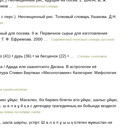
ерс.] Неочищенный рис, идущий на посев. 2. ШАЛА, ы; ж.
отиков …
Энциклопедический словарь
 с перс.). Неочищенный рис. Толковый словарь Ушакова. Д.Н.
ва
ый для посева. II ж. Первичное сырье для изготовления
. Т. Ф. Ефремова. 2000 …
Современный толковый словарь русского
 (41) • дурь (36) • за бесценок (22) • …
Словарь синонимов
 / Адада или хаанитского Дагана. В астрологии её
атура Стивен Бертман «Месопотамия» Категория: Мифология
к української мови
 ұйқас. Мәселен, біз бәріміз білетін егіз ұйқас, шалыс ұйқас,
, ш а л а ұ й қ а с дегендер трагедияның өн бойында кездесіп
ақ тілінің түсіндірме сөздігі
 шала шарпы, үстірт. Ш а л а п ұ ш ы қ істеген жұмыстан не