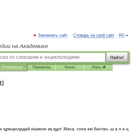
Запомнить сайт
Словарь на свой сайт
RU
едии на Академике
Найти!
Толкования
Переводы
Книги
Игры ⚽
гі
н
құмырсқадай
к
і
шкене
ақ
құрт
.
Маса
,
сона
ек
і
бастан
,
ш
а
л
а
ң