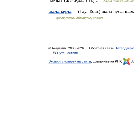
пайда? (Шығ.Қаз., Ү Н.) …
Қазақ тілінің аймақ
шала-мұла
— (Тау., Қош.) шала пұла, шала
…
Қазақ тілінің аймақтық сөздігі
© Академик, 2000-2026
Обратная связь:
Техподдерж
👣 Путешествия
Экспорт словарей на сайты
, сделанные на PHP,
Jo