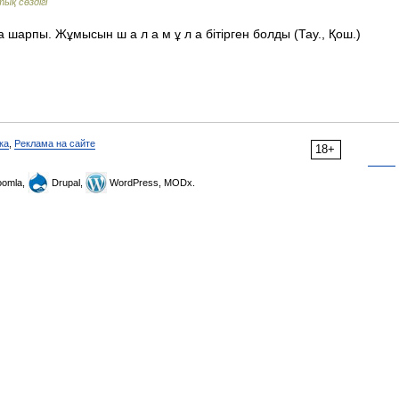
тық сөздігі
 шарпы. Жұмысын ш а л а м ұ л а бітірген болды (Тау., Қош.)
ка
,
Реклама на сайте
18+
omla,
Drupal,
WordPress, MODx.