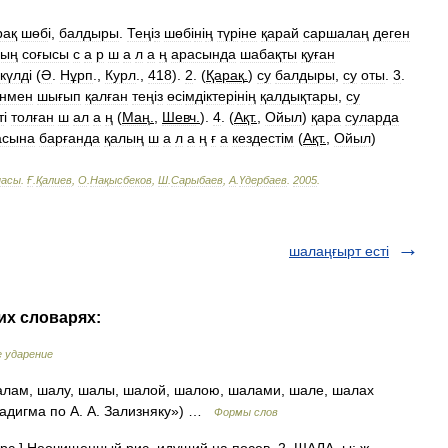
рақ
шөб
і,
балдыры
.
Тең
і
з
шөб
і
н
і
ң
түр
і
не
қарай
саршалаң
деген
ның
соғысы
с
а
р
ш
а
л
а
ң
арасында
шабақты
қуған
күлд
і (
Ә
.
Нұрп
.,
Курл
.,
418
).
2
. (
Қарақ
.
)
су
балдыры
,
су
оты
.
3
.
ынмен
шығып
қалған
тең
і
з
өс
і
мд
і
ктер
і
н
і
ң
қалдықтары
,
су
т
і
толған
ш
ал
а
ң
(
Маң
.
,
Шевч
.
).
4
. (
Ақт
.
,
Ойыл
)
қара
суларда
асына
барғанда
қалың
ш
а
л
а
ң
ғ
а
кездест
і
м
(
Ақт
.
,
Ойыл
)
пасы
.
Ғ
.
Қалиев
,
О
.
Нақысбеков
,
Ш
.
Сарыбаев
,
А
.
Үдербаев
.
2005
.
шалаңғырт есті
их словарях:
е ударение
лам, шалу, шалы, шалой, шалою, шалами, шале, шалах
радигма по А. А. Зализняку») …
Формы слов