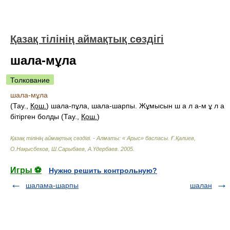
Қазақ тілінің аймақтық сөздігі
шала-мұла
Толкование
шала-мұла
(Тау.,
Қош.
) шала-пұла, шала-шарпы. Жұмысын ш а л а-м ұ л а
бітірген болды (Тау.,
Қош.
)
Қазақ тілінің аймақтық сөздігі. - Алматы: « Арыс» баспасы
.
Ғ.Қалиев,
О.Нақысбеков, Ш.Сарыбаев, А.Үдербаев
.
2005
.
Игры ⚽
Нужно решить контрольную?
шалама-шарпы
шалан