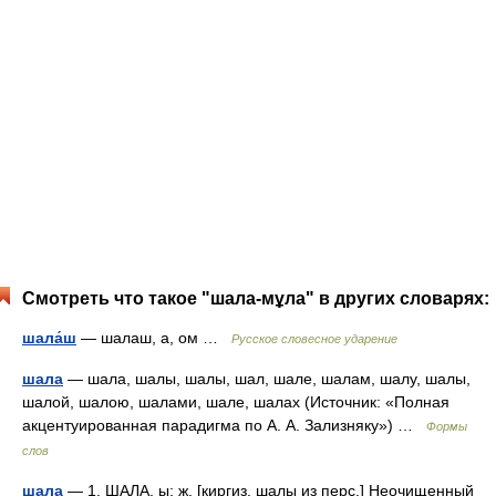
Смотреть что такое "шала-мұла" в других словарях:
шала́ш
— шалаш, а, ом …
Русское словесное ударение
шала
— шала, шалы, шалы, шал, шале, шалам, шалу, шалы,
шалой, шалою, шалами, шале, шалах (Источник: «Полная
акцентуированная парадигма по А. А. Зализняку») …
Формы
слов
шала
— 1. ШАЛА, ы; ж. [киргиз. шалы из перс.] Неочищенный