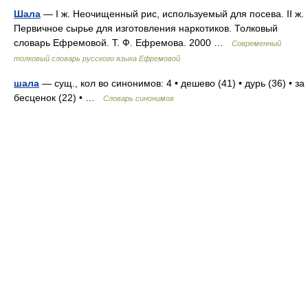
Шала
— I ж. Неочищенный рис, используемый для посева. II ж.
Первичное сырье для изготовления наркотиков. Толковый
словарь Ефремовой. Т. Ф. Ефремова. 2000 …
Современный
толковый словарь русского языка Ефремовой
шала
— сущ., кол во синонимов: 4 • дешево (41) • дурь (36) • за
бесценок (22) • …
Словарь синонимов