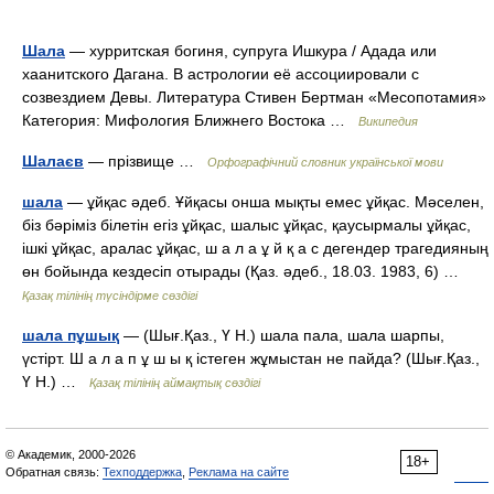
Шала
— хурритская богиня, супруга Ишкура / Адада или
хаанитского Дагана. В астрологии её ассоциировали с
созвездием Девы. Литература Стивен Бертман «Месопотамия»
Категория: Мифология Ближнего Востока …
Википедия
Шалаєв
— прізвище …
Орфографічний словник української мови
шала
— ұйқас әдеб. Ұйқасы онша мықты емес ұйқас. Мәселен,
біз бәріміз білетін егіз ұйқас, шалыс ұйқас, қаусырмалы ұйқас,
ішкі ұйқас, аралас ұйқас, ш а л а ұ й қ а с дегендер трагедияның
өн бойында кездесіп отырады (Қаз. әдеб., 18.03. 1983, 6) …
Қазақ тілінің түсіндірме сөздігі
шала пұшық
— (Шығ.Қаз., Ү Н.) шала пала, шала шарпы,
үстірт. Ш а л а п ұ ш ы қ істеген жұмыстан не пайда? (Шығ.Қаз.,
Ү Н.) …
Қазақ тілінің аймақтық сөздігі
© Академик, 2000-2026
18+
Обратная связь:
Техподдержка
,
Реклама на сайте