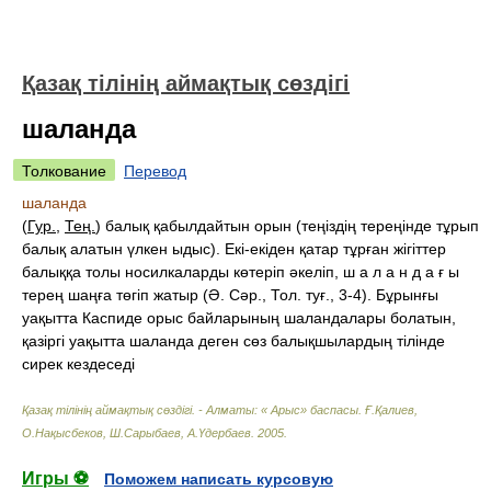
Қазақ тілінің аймақтық сөздігі
шаланда
Толкование
Перевод
шаланда
(
Гур.
,
Тең.
) балық қабылдайтын орын (теңіздің тереңінде тұрып
балық алатын үлкен ыдыс). Екі-екіден қатар тұрған жігіттер
балыққа толы носилкаларды көтеріп әкеліп, ш а л а н д а ғ ы
терең шаңға төгіп жатыр (Ә. Сәр., Тол. туғ., 3-4). Бұрынғы
уақытта Каспиде орыс байларының шаландалары болатын,
қазіргі уақытта шаланда деген сөз балықшылардың тілінде
сирек кездеседі
Қазақ тілінің аймақтық сөздігі. - Алматы: « Арыс» баспасы
.
Ғ.Қалиев,
О.Нақысбеков, Ш.Сарыбаев, А.Үдербаев
.
2005
.
Игры ⚽
Поможем написать курсовую