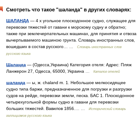
Смотреть что такое "шаланда" в других словарях:
ШАЛАНДА
— 4 х угольное плоскодонное судно, служащее для
перевозки тяжестей от гавани к морскому судну и обратно;
также при землечерпательных машинах, для принятия и отвоза
вычерпываемого машиною грунта. Словарь иностранных слов,
вошедших в состав русского… …
Словарь иностранных слов
русского языка
Шаланда
— (Одесса,Украина) Категория отеля: Адрес: Пляж
Ланжерон 27, Одесса, 65000, Украина …
Каталог отелей
шаланда
— ы, ж. chaland m. 1. Небольшое мелкосидящее
судно типа баржи, предназначенное для погрузки и разгрузки
судов на рейде, перевозки земли, песка. БАС 1. Плоскодонное
четырехугольной формы судно в гавани для перевозки
больших тяжестей. Вавилов 1856.… …
Исторический словарь
галлицизмов русского языка