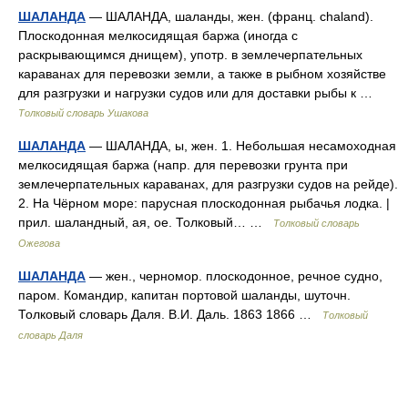
ШАЛАНДА
— ШАЛАНДА, шаланды, жен. (франц. chaland).
Плоскодонная мелкосидящая баржа (иногда с
раскрывающимся днищем), употр. в землечерпательных
караванах для перевозки земли, а также в рыбном хозяйстве
для разгрузки и нагрузки судов или для доставки рыбы к …
Толковый словарь Ушакова
ШАЛАНДА
— ШАЛАНДА, ы, жен. 1. Небольшая несамоходная
мелкосидящая баржа (напр. для перевозки грунта при
землечерпательных караванах, для разгрузки судов на рейде).
2. На Чёрном море: парусная плоскодонная рыбачья лодка. |
прил. шаландный, ая, ое. Толковый… …
Толковый словарь
Ожегова
ШАЛАНДА
— жен., черномор. плоскодонное, речное судно,
паром. Командир, капитан портовой шаланды, шуточн.
Толковый словарь Даля. В.И. Даль. 1863 1866 …
Толковый
словарь Даля