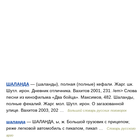
ШАЛАНДА
— (шаланды), полная (полные) кефали. Жарг. шк.
Шутл. ирон. Дневник отличника. Вахитов 2001, 231. /em> Слова
песни из кинофильма «Два бойца». Максимов, 482. Шаланды,
полные фекалий. Жарг. мол. Шутл. ирон. О загазованной
улице. Вахитов 2003, 202 …
Большой словарь русских поговорок
шаланда
— ШАЛАНДА, ы, ж. Большой грузовик с прицепом;
реже легковой автомобиль с пикапом, пикап …
Словарь русского
арго