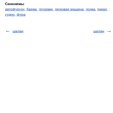
Синонимы
:
автофургон
,
баржа
,
грузовик
,
легковая машина
,
лодка
,
пикап
,
судно
,
фура
шалан
шалаң