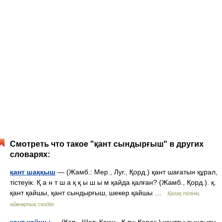
Смотреть что такое "қант сындырғыш" в других
словарях:
қант шаққыш
— (Жамб.: Мер., Луг., Қорд.) қант шағатын құрал,
тістеуік. Қ а н т ш а қ қ ы ш ы м қайда қалған? (Жамб., Қорд.). қ.
қант қайшы, қант сындырғыш, шекер қайшы …
Қазақ тілінің
аймақтық сөздігі