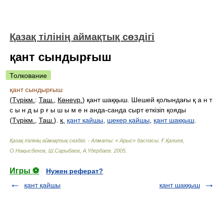
Қазақ тілінің аймақтық сөздігі
қант сындырғыш
Толкование
қант сындырғыш
(
Түрікм.
:
Таш.
,
Көнеүр.
) қант шаққыш. Шешей қолындағы қ а н т
с ы н д ы р ғ ы ш ы м е н анда-санда сырт еткізіп қояды
(
Түрікм.
,
Таш.
).
қ.
қант қайшы
,
шекер қайшы
,
қант шаққыш
.
Қазақ тілінің аймақтық сөздігі. - Алматы: « Арыс» баспасы
.
Ғ.Қалиев,
О.Нақысбеков, Ш.Сарыбаев, А.Үдербаев
.
2005
.
Игры ⚽
Нужен реферат?
қант қайшы
қант шаққыш