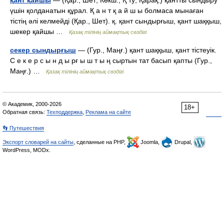
қант қайшы
— (Қар., Шет; Көкш., Қ ту; Қарақ.) қантты сындыру
үшін қолданатын құрал. Қ а н т қ а й ш ы болмаса мынаған
тістің әлі келмейді (Қар., Шет). қ. қант сындырғыш, қант шаққыш,
шекер қайшы …
Қазақ тілінің аймақтық сөздігі
секер сындырғыш
— (Гур., Маңғ.) қант шаққыш, қант тістеуік.
С е к е р с ы н д ы рғ ы ш т ы ң сыртын тат басып қапты (Гур.,
Маңғ.) …
Қазақ тілінің аймақтық сөздігі
© Академик, 2000-2026
18+
Обратная связь:
Техподдержка
,
Реклама на сайте
👣 Путешествия
Экспорт словарей на сайты
, сделанные на PHP,
Joomla,
Drupal,
WordPress, MODx.