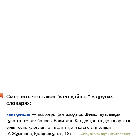
Смотреть что такое "қант қайшы" в других
словарях:
қантқайшы
— зат. жерг. Қантшаққыш. Шәмші ауылында
тұратын кенже баласы Бақытжан Қалдаяқовтың қол шарығын,
білік төсін, қырғыш пен қ а н т қ а й ш ы с ы н алдық
(А.Жұмашев, Қалдаяқ ұста., 18) …
Қазақ тілінің түсіндірме сөздігі