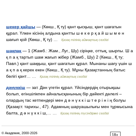
шекер қайшы
— (Көкш., Қ ту) қант қысқыш, қант шағатын
құрал. Үлкен кісінің алдына қантты ш е к е р қ а й ш ы м е н
шағып қой (Көкш., Қ ту) …
Қазақ тілінің аймақтық сөздігі
шақпақ
— 1 (Жамб.: Жам., Луг., Шу) сіріңке, оттық, шырпы. Ш а
қ п а қ тартып шам жағып жібер (Жамб., Шу) 2 (Көкш., Қ ту;
Павл.) қант шаққыш, қант шағатын құрал. Мынаны шағу үшін ш
а қ п а қ керек екен (Көкш., Қ ту). Мұны Қазақстанның батыс
бөлігі қант… …
Қазақ тілінің аймақтық сөздігі
дәнүккіш
— зат. Дән үгетін құрал. Үйсіндердің отырықшы
болып, егіншілікпен айналысқанының бір дәйекті дәлелі –
олардың тас кетпендері мен д ә н ү к к і ш т е р і н і ң болуы
(Қазақст. тарихы., 47). Адамның шаруашылығы мен тұрмысына
балта, д ә н ү к к і ш,… …
Қазақ тілінің түсіндірме сөздігі
© Академик, 2000-2026
18+