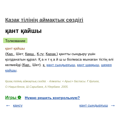
Қазақ тілінің аймақтық сөздігі
қант қайшы
Толкование
қант қайшы
(
Қар.
, Шет;
Көкш.
,
Қ-ту
;
Қарақ.
) қантты сындыру үшін
қолданатын құрал. Қ а н т қ а й ш ы болмаса мынаған тістің әлі
келмейді (
Қар.
, Шет).
қ.
қант сындырғыш
,
қант шаққыш
,
шекер
қайшы
.
Қазақ тілінің аймақтық сөздігі. - Алматы: « Арыс» баспасы
.
Ғ.Қалиев,
О.Нақысбеков, Ш.Сарыбаев, А.Үдербаев
.
2005
.
Игры ⚽
Нужно решить контрольную?
қансу
қант сындырғыш