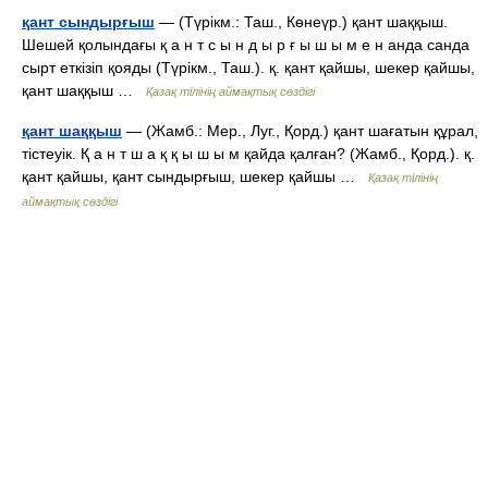
қант сындырғыш
— (Түрікм.: Таш., Көнеүр.) қант шаққыш.
Шешей қолындағы қ а н т с ы н д ы р ғ ы ш ы м е н анда санда
сырт еткізіп қояды (Түрікм., Таш.). қ. қант қайшы, шекер қайшы,
қант шаққыш …
Қазақ тілінің аймақтық сөздігі
қант шаққыш
— (Жамб.: Мер., Луг., Қорд.) қант шағатын құрал,
тістеуік. Қ а н т ш а қ қ ы ш ы м қайда қалған? (Жамб., Қорд.). қ.
қант қайшы, қант сындырғыш, шекер қайшы …
Қазақ тілінің
аймақтық сөздігі