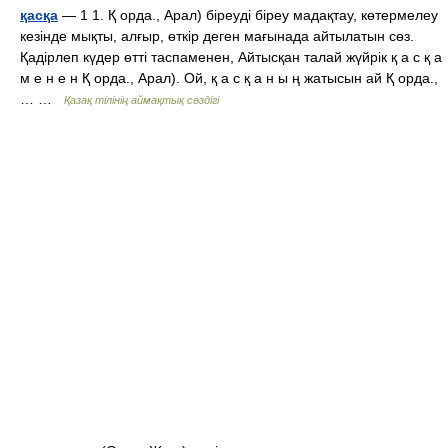
қасқа
— 1 1. Қ орда., Арал) біреуді біреу мадақтау, көтермелеу
кезінде мықты, алғыр, өткір деген мағынада айтылатын сөз.
Қадірлеп күдер өтті таспаменен, Айтысқан талай жүйрік қ а с қ а
м е н е н Қ орда., Арал). Ой, қ а с қ а н ы ң жатысын ай Қ орда.,
… …
Қазақ тілінің аймақтық сөздігі