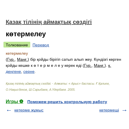
Қазақ тілінің аймақтық сөздігі
көтермелеу
Толкование
Перевод
көтермелеу
(
Гур.
,
Маңғ.
) бір қойды бірігіп сатып алып жеу. Күндізгі көрген
қойды кешке к ө т е р м е л е у керек еді (
Гур.
,
Маңғ.
).
қ.
деңгене
,
серне
.
Қазақ тілінің аймақтық сөздігі. - Алматы: « Арыс» баспасы
.
Ғ.Қалиев,
О.Нақысбеков, Ш.Сарыбаев, А.Үдербаев
.
2005
.
Игры ⚽
Поможем решить контрольную работу
көтерме жұмыс
көтермеші