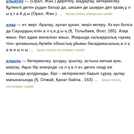
ұлықтау
— (Орал, Жән.) дәріптеу, мадақтау, көтермелеу.
Құлмәлі деген рудан батыр да, шешен де шыққан деп қазақ ұ л
ы қ т а й д ы (Орал, Жән.) …
Қазақ тілінің аймақтық сөздігі
алқа
— ет. жерг. Аралау, аунап қунап, көңіл көтеру. Аз күн болса
да Сауырдың елін а л қ а д ы ң (Қ. Толыбаев, Әсет, 185). Алқа
жиын. Көп адам жиналған жиын. Жақында халықаралық «қазақ
тілі» қоғамының Ақтөбе облыстық ұйымы басқармасының а л қ
а ж и ы н ы …
Қазақ тілінің түсіндірме сөздігі
алқала
— Көтермелеу, қолдау, қоштау, астына көпшік қою,
мақтау. Ақын бір өлеңінде «а л қ а л а» деген сөзді екі
мағынада қолданады. Бірі – көтермелеп барып сұрау, қалау
мағынасында (Қ. Олжай, Қанат байла., 163) …
Қазақ тілінің
түсіндірме сөздігі