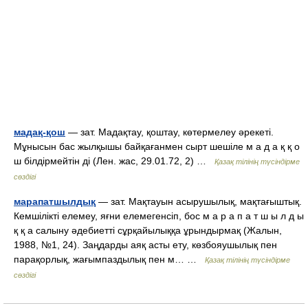
мадақ-қош
— зат. Мадақтау, қоштау, көтермелеу әрекеті.
Мұнысын бас жылқышы байқағанмен сырт шешіле м а д а қ қ о
ш білдірмейтін ді (Лен. жас, 29.01.72, 2) …
Қазақ тілінің түсіндірме
сөздігі
марапатшылдық
— зат. Мақтауын асырушылық, мақтағыштық.
Кемшілікті елемеу, яғни елемегенсіп, бос м а р а п а т ш ы л д ы
қ қ а салыну әдебиетті сұрқайылыққа ұрындырмақ (Жалын,
1988, №1, 24). Заңдарды аяқ асты ету, көзбояушылық пен
парақорлық, жағымпаздылық пен м… …
Қазақ тілінің түсіндірме
сөздігі