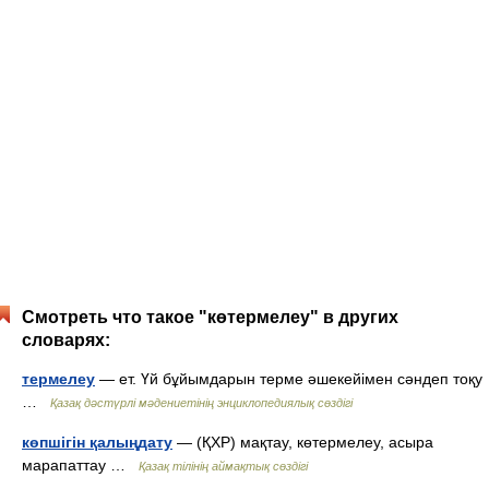
Смотреть что такое "көтермелеу" в других
словарях:
термелеу
— ет. Үй бұйымдарын терме әшекейімен сәндеп тоқу
…
Қазақ дәстүрлі мәдениетінің энциклопедиялық сөздігі
көпшігін қалыңдату
— (ҚХР) мақтау, көтермелеу, асыра
марапаттау …
Қазақ тілінің аймақтық сөздігі