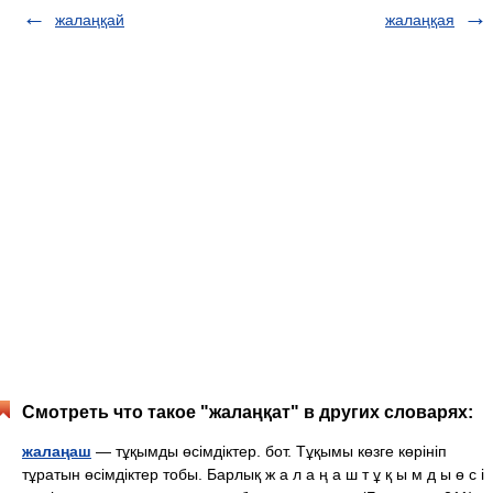
жалаңқай
жалаңқая
Смотреть что такое "жалаңқат" в других словарях:
жалаңаш
— тұқымды өсімдіктер. бот. Тұқымы көзге көрініп
тұратын өсімдіктер тобы. Барлық ж а л а ң а ш т ұ қ ы м д ы ө с і