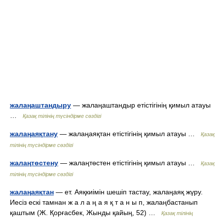
жалаңаштандыру
— жалаңаштандыр етістігінің қимыл атауы
…
Қазақ тілінің түсіндірме сөздігі
жалаңаяқтану
— жалаңаяқтан етістігінің қимыл атауы …
Қазақ
тілінің түсіндірме сөздігі
жалаңтөстену
— жалаңтөстен етістігінің қимыл атауы …
Қазақ
тілінің түсіндірме сөздігі
жалаңаяқтан
— ет. Аяқкиімін шешіп тастау, жалаңаяқ жүру.
Иесіз ескі тамнан ж а л а ң а я қ т а н ы п, жалаңбастанып
қаштым (Ж. Қорғасбек, Жынды қайың, 52) …
Қазақ тілінің