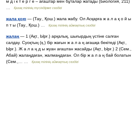
м д і к т е р г е – ағаштар мен бұталар жатады (Биология, 211)
…
Қазақ тілінің түсіндірме сөздігі
жала қою
— (Тау., Қош.) жала жабу. Ол Асқарға ж а л а қ о й ы
п т ы (Тау., Қош.) …
Қазақ тілінің аймақтық сөздігі
жалаң
— 1 (Ақт., Ырғ.) арқалық, шығырдың үстіне салған
салдау. Суоқтың (қ.) бір жағын ж а л а ң ағашқа бекітеді (Ақт.,
Ырғ.). Ж а л а ң д ы жуан ағаштан жасайды (Ақт., Ырғ.) 2 (Сем.,
Абай) жалаңдаған, жалмаңдаған. Ол бір ж а л а ң бай болатын
(Сем.,… …
Қазақ тілінің аймақтық сөздігі