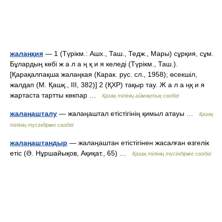
жалаңқия
— 1 (Түрікм.: Ашх., Таш., Тедж., Мары) сұрқия, сұм.
Бұлардың көбі ж а л а ң қ и я келеді (Түрікм., Таш.).
[Қарақалпақша жалаңкая (Карак. рус. сл., 1958); өсекшіл,
жалдап (М. Қашқ., III, 382)] 2 (ҚХР) тақыр тау. Ж а л а ңқ и я
жартаста тартты көкпар …
Қазақ тілінің аймақтық сөздігі
жалаңашталу
— жалаңаштал етістігінің қимыл атауы …
Қазақ
тілінің түсіндірме сөздігі
жалаңаштандыр
— жалаңаштан етістігінен жасалған өзгелік
етіс (Ә. Нұршайықов, Ақиқат., 65) …
Қазақ тілінің түсіндірме сөздігі