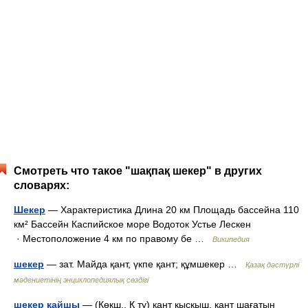
Смотреть что такое "шақпақ шекер" в других
словарях:
Шекер
— Характеристика Длина 20 км Площадь бассейна 110
км² Бассейн Каспийское море Водоток Устье Лескен
· Местоположение 4 км по правому бе …
Википедия
шекер
— зат. Майда қант, үкпе қант; құмшекер …
Қазақ дәстүрлі
мәдениетінің энциклопедиялық сөздігі
шекер қайшы
— (Көкш., Қ ту) қант қысқыш, қант шағатын