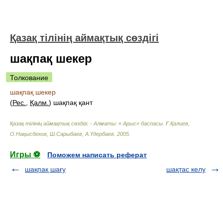
Қазақ тілінің аймақтық сөздігі
шақпақ шекер
Толкование
шақпақ шекер
(
Рес.
,
Қалм.
) шақпақ қант
Қазақ тілінің аймақтық сөздігі. - Алматы: « Арыс» баспасы
.
Ғ.Қалиев,
О.Нақысбеков, Ш.Сарыбаев, А.Үдербаев
.
2005
.
Игры ⚽
Поможем написать реферат
шақпақ шағу
шақтас келу