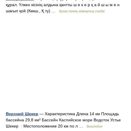
құрал. Үлкен кісінің алдына қантты ш е к е р қ а й ш ы м е н
шағып қой (Көкш., Қ ту) …
Қазақ тілінің аймақтық сөздігі
Верхний Шекер
— Характеристика Длина 14 км Площадь
бассейна 29,8 км² Бассейн Каспийское море Водоток Устье
Шекер · Местоположение 20 км по л …
Википедия