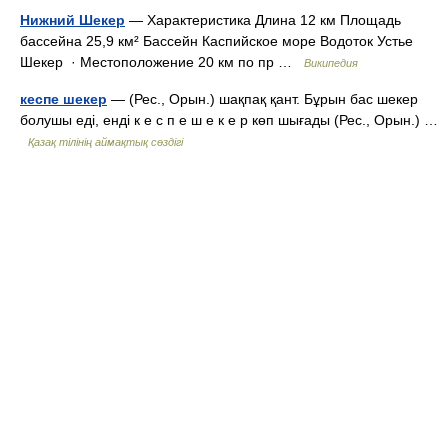
Нижний Шекер
— Характеристика Длина 12 км Площадь
бассейна 25,9 км² Бассейн Каспийское море Водоток Устье
Шекер · Местоположение 20 км по пр …
Википедия
кеспе шекер
— (Рес., Орын.) шақпақ қант. Бұрын бас шекер
болушы еді, енді к е с п е ш е к е р көп шығады (Рес., Орын.) …
Қазақ тілінің аймақтық сөздігі