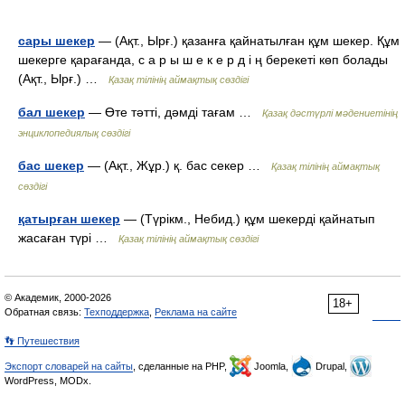
сары шекер
— (Ақт., Ырғ.) қазанға қайнатылған құм шекер. Құм
шекерге қарағанда, с а р ы ш е к е р д і ң берекеті көп болады
(Ақт., Ырғ.) …
Қазақ тілінің аймақтық сөздігі
бал шекер
— Өте тәтті, дәмді тағам …
Қазақ дәстүрлі мәдениетінің
энциклопедиялық сөздігі
бас шекер
— (Ақт., Жұр.) қ. бас секер …
Қазақ тілінің аймақтық
сөздігі
қатырған шекер
— (Түрікм., Небид.) құм шекерді қайнатып
жасаған түрі …
Қазақ тілінің аймақтық сөздігі
© Академик, 2000-2026
18+
Обратная связь:
Техподдержка
,
Реклама на сайте
👣 Путешествия
Экспорт словарей на сайты
, сделанные на PHP,
Joomla,
Drupal,
WordPress, MODx.