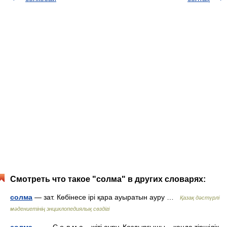
Смотреть что такое "солма" в других словарях:
солма
— зат. Көбінесе ірі қара ауыратын ауру …
Қазақ дәстүрлі
мәдениетінің энциклопедиялық сөздігі