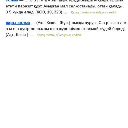
солма
— … С о л м а – жіті ауру. Қоздырғышы – қанда тіршілік
ететін паразит құрт. Ауырған мал селқостанады, оттан қалады,
3 5 күнде өледі (ҚСЭ, 10, 323) …
Қазақ тілінің түсіндірме сөздігі
сары солма
— (Ақт.: Ключ., Жұр.) жылқы ауруы. С а р ы с о л м
а м е н ауырған жылқы отта жүргенімен ет алмай жүдей береді
(Ақт., Ключ.) …
Қазақ тілінің аймақтық сөздігі