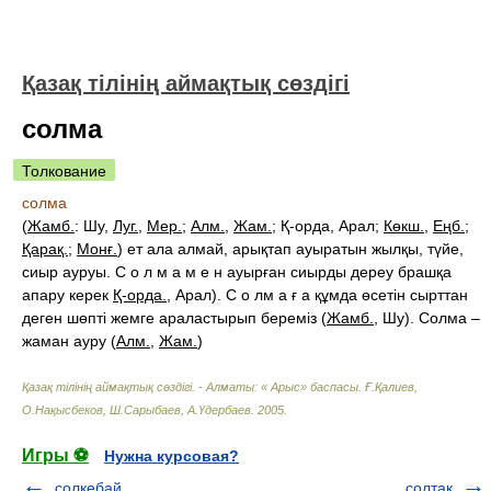
Қазақ тілінің аймақтық сөздігі
солма
Толкование
солма
(
Жамб.
: Шу,
Луг.
,
Мер.
;
Алм.
,
Жам.
; Қ-орда, Арал;
Көкш.
,
Еңб.
;
Қарақ.
;
Монғ.
) ет ала алмай, арықтап ауыратын жылқы, түйе,
сиыр ауруы. С о л м а м е н ауырған сиырды дереу брашқа
апару керек
Қ-орда.
,
Арал
). С о лм а ғ а құмда өсетін сырттан
деген шөпті жемге араластырып береміз (
Жамб.
, Шу). Солма –
жаман ауру (
Алм.
,
Жам.
)
Қазақ тілінің аймақтық сөздігі. - Алматы: « Арыс» баспасы
.
Ғ.Қалиев,
О.Нақысбеков, Ш.Сарыбаев, А.Үдербаев
.
2005
.
Игры ⚽
Нужна курсовая?
солкебай
солтақ