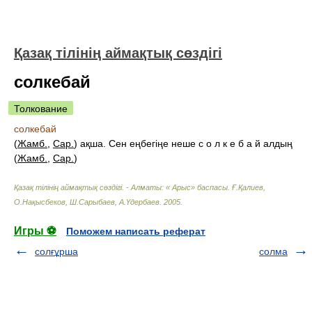
Қазақ тілінің аймақтық сөздігі
солкебай
Толкование
солкебай
(
Жамб.
,
Сар.
) ақша. Сен еңбегіңе неше с о л к е б а й алдың
(
Жамб.
,
Сар.
)
Қазақ тілінің аймақтық сөздігі. - Алматы: « Арыс» баспасы
.
Ғ.Қалиев,
О.Нақысбеков, Ш.Сарыбаев, А.Үдербаев
.
2005
.
Игры ⚽
Поможем написать реферат
солғұрша
солма