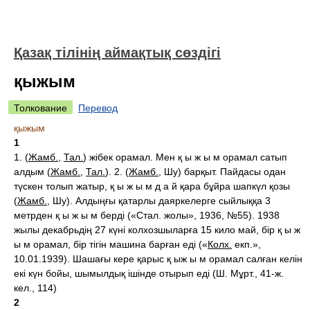
Қазақ тілінің аймақтық сөздігі
қыжым
Толкование
Перевод
қыжым
1
1. (
Жамб.
,
Тал.
) жібек орамал. Мен қ ы ж ы м орамал сатып
алдым (
Жамб.
,
Тал.
). 2. (
Жамб.
, Шу) барқыт. Пайдасы одан
түскен толып жатыр, қ ы ж ы м д а й қара бұйра шапкүл қозы
(
Жамб.
, Шу). Алдыңғы қатарлы даяркелерге сыйлыққа 3
метрден қ ы ж ы м берді («Стал. жолы», 1936, №55). 1938
жылы декабрьдің 27 күні колхозшыларға 15 кило май, бір қ ы ж
ы м орамал, бір тігін машина барған еді («
Колх.
екп.»,
10.01.1939). Шашағы кере қарыс қ ыж ы м орамал салған келін
екі күн бойы, шымылдық ішінде отырып еді (Ш. Мұрт., 41-ж.
кел., 114)
2