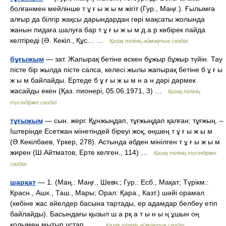
болғанмен мейлінше т ұ ғ ы ж ы м жігіт (Гур., Маңғ.). Ғылымға
алғыр да білгір жақсы дарындардан гөрі мақсаты жолында
жанын пидаға шалуға бар т ұ ғ ы ж ы м д а р көбірек пайда
келтіреді (Ә. Кекіл., Құс… …
Қазақ тілінің аймақтық сөздігі
бұғыжым
— зат. Жапырақ бетіне өскен бұжыр бұжыр түйін. Тау
пісте бір жылда пісте салса, келесі жылы жапырақ бетіне б ұ ғ ы
ж ы м байлайды. Ертеде б ұ ғ ы ж ы м н а н дәрі дәрмек
жасайды екен (Қаз. пионері, 05.06.1971, 3) …
Қазақ тілінің
түсіндірме сөздігі
тұғыжым
— сын. жерг. Құнжыңдап, тұғжыңдап қалған; тұғжың. –
Іштерінде Есетжан мінетіндей біреуі жоқ, өңшең т ұ ғ ы ж ы м
(Ә.Кекілбаев, Үркер, 278). Астында әбден мінілген т ұ ғ ы ж ы м
жирен (Ш.Айтматов, Ерте келген., 114) …
Қазақ тілінің түсіндірме
сөздігі
шарқат
— 1. (Маң.: Маңғ., Шевч.; Гур.: Есб., Мақат; Түрікм.:
Красн., Ашх., Таш., Мары; Орал: Қара., Казт.) шәйі орамал
(көбіне жас әйелдер басына тартады, ер адамдар белбеу етіп
байлайды). Басындағы қызыл ш а рқ а т ы н ы ң ұшын оң
қолымен мытып ұстап… …
Қазақ тілінің аймақтық сөздігі