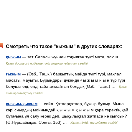
Смотреть что такое "қыжым" в других словарях:
қыжым
— зат. Сапалы жүннен тоқылған түкті мата, плюш …
Қазақ дәстүрлі мәдениетінің энциклопедиялық сөздігі
ғыжым
— (Өзб., Ташк.) барқыттың майда түкті түрі, мақпал,
масаты, мауыты. Бұрындары дүкәндә ғ ы ж ы м н ы ң түр түрі
болушы еді, енді таба алмайтын болдық (Өзб., Ташк.) …
Қазақ
тілінің аймақтық сөздігі
қыжым-қыжым
— сөйл. Қатпарқатпар, бұжыр бұжыр. Мына
кәрі сиырдың мойнындай қ ы ж ы м қ ы ж ы м қара теректің қай
бұтағына ұя салу керек деп, шықылықтап жатпаса не қылсын?
(Ә.Нұршайықов, Соңғы, 153) …
Қазақ тілінің түсіндірме сөздігі