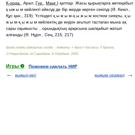
Қ-орда.
,
Арал
;
Гур.
,
Маңғ.
) қатпар. Жасы қырықтарға жетеқабыл
қ ыж ы м көйлекті әйелді де бір жерде көрген секілді (Ә. Кекіл.,
Құс қан., 319). Үстіндегі қ ы ж ы м-қ ы ж ы м костюм сияқты, қ ы
ж ы м-қ ы ж ы м көйлектің де өңірін ағытып тастаған мына ақ
сары оқымысты ...орындықтың арқасына шалқайып жатып
алғанды (Ә. Нұрп., Сең, 215, 217)
Қазақ тілінің аймақтық сөздігі. - Алматы: « Арыс» баспасы
.
Ғ.Қалиев,
О.Нақысбеков, Ш.Сарыбаев, А.Үдербаев
.
2005
.
Игры ⚽
Поможем сделать НИР
қыжыл-кегі
қыжым орамал