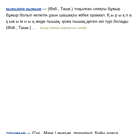
қырықпа қыжым
— (Өзб., Ташк.) тоқылған сияқты бұжыр
бұжыр болып келетін ұзын шашақты жібек орамал. Қ ы р ы қ п а
қ ыж ы м н ы ң жиде пышақ, қожа пышақ деген екі түрі болады
(Өзб., Ташк.) …
Қазақ тілінің аймақтық сөздігі
тұғыжым
— (Гур., Маңғ.) мығым, тегеурінді. Бойы аласа