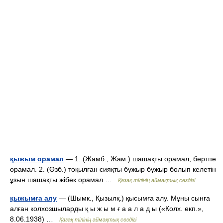
қыжым орамал
— 1. (Жамб., Жам.) шашақты орамал, бөртпе
орамал. 2. (Өзб.) тоқылған сияқты бұжыр бұжыр болып келетін
ұзын шашақты жібек орамал …
Қазақ тілінің аймақтық сөздігі
қыжымға алу
— (Шымк., Қызылқ.) қысымға алу. Мұны сынға
алған колхозшыларды қ ы ж ы м ғ а а л а д ы («Колх. екп.»,
8.06.1938) …
Қазақ тілінің аймақтық сөздігі