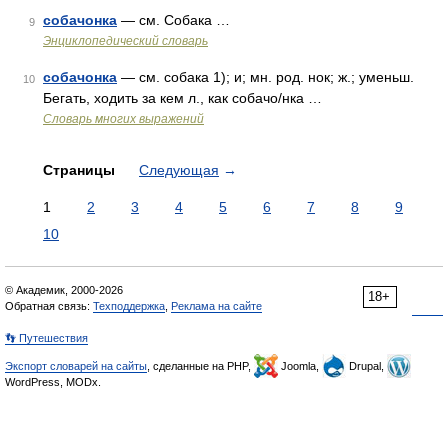
собачонка
— см. Собака …
9
Энциклопедический словарь
собачонка
— см. собака 1); и; мн. род. нок; ж.; уменьш.
10
Бегать, ходить за кем л., как собачо/нка …
Словарь многих выражений
Страницы
Следующая
→
1
2
3
4
5
6
7
8
9
10
© Академик, 2000-2026
18+
Обратная связь:
Техподдержка
,
Реклама на сайте
👣 Путешествия
Экспорт словарей на сайты
, сделанные на PHP,
Joomla,
Drupal,
WordPress, MODx.