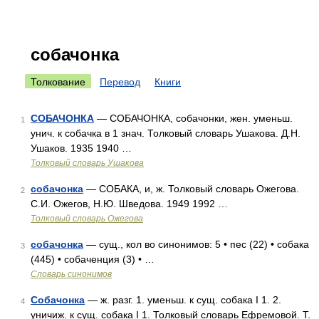
собачонка
Толкование
Перевод
Книги
СОБАЧОНКА
— СОБАЧОНКА, собачонки, жен. уменьш.
1
унич. к собачка в 1 знач. Толковый словарь Ушакова. Д.Н.
Ушаков. 1935 1940 …
Толковый словарь Ушакова
собачонка
— СОБАКА, и, ж. Толковый словарь Ожегова.
2
С.И. Ожегов, Н.Ю. Шведова. 1949 1992 …
Толковый словарь Ожегова
собачонка
— сущ., кол во синонимов: 5 • пес (22) • собака
3
(445) • собаченция (3) • …
Словарь синонимов
Собачонка
— ж. разг. 1. уменьш. к сущ. собака I 1. 2.
4
уничиж. к сущ. собака I 1. Толковый словарь Ефремовой. Т.