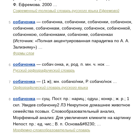
Ф. Ефремова. 2000 …
Современный толковый словарь русского языка Ефремовой
собачонка
— собачонка, собачонки, собачонки, собачонок,
5
собачонке, собачонкам, собачонку, собачонок, собачонкой,
собачонкою, собачонками, собачонке, собачонках
(Источник: «Полная акцентуированная парадигма по А. А.
Зализняку») …
Формы слов
собачонка
— собач онка, и, род. п. мн. ч. нок …
6
Русский орфографический словарь
собачонка
— (1 ж); мн. собачо/нки, Р. собачо/нок …
7
Орфографический словарь русского языка
собачонка
— сущ. Пост. пр.: нариц.; одуш.; конкр.; ж. р.; 1
8
скл. Увидев собачонку2 ЛЗ Некрупное домашнее животное
семейства псовых. Словообразовательный анализ,
Морфемный анализ: Для увеличения кликните на картинку
Непост. пр.: ед. чис.; В. п. Основа&#8230; …
Морфемно-словообразовательный словарь