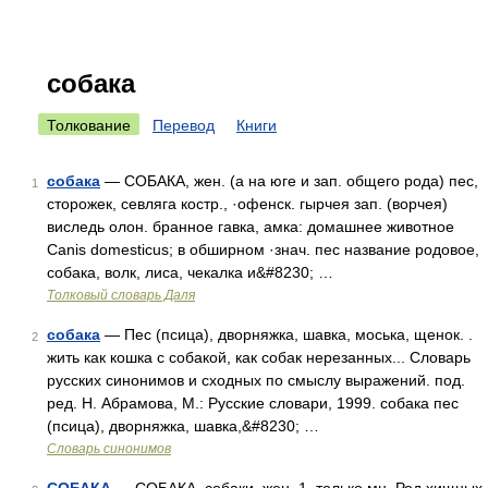
собака
Толкование
Перевод
Книги
собака
— СОБАКА, жен. (а на юге и зап. общего рода) пес,
1
сторожек, севляга костр., ·офенск. гырчея зап. (ворчея)
виследь олон. бранное гавка, амка: домашнее животное
Canis domesticus; в обширном ·знач. пес название родовое,
собака, волк, лиса, чекалка и&#8230; …
Толковый словарь Даля
собака
— Пес (псица), дворняжка, шавка, моська, щенок. .
2
жить как кошка с собакой, как собак нерезанных... Словарь
русских синонимов и сходных по смыслу выражений. под.
ред. Н. Абрамова, М.: Русские словари, 1999. собака пес
(псица), дворняжка, шавка,&#8230; …
Словарь синонимов