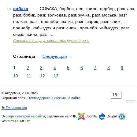
собака
— СОБАКА, барбос, пес, книжн. цербер, разг. ава,
10
разг. бобик, разг. волкодав, разг. жучка, разг. моська, разг.
полкан, разг., пренебр. шавка, разг. шарик, разг. сниж.,
пренебр. кабыздох и разг. сниж., пренебр. кабысдох, разг.
сниж. псина, разг …
Словарь-тезаурус синонимов русской речи
Страницы
Следующая
→
1
2
3
4
5
6
7
8
9
10
11
12
13
© Академик, 2000-2026
18+
Обратная связь:
Техподдержка
,
Реклама на сайте
👣 Путешествия
Экспорт словарей на сайты
, сделанные на PHP,
Joomla,
Drupal,
WordPress, MODx.