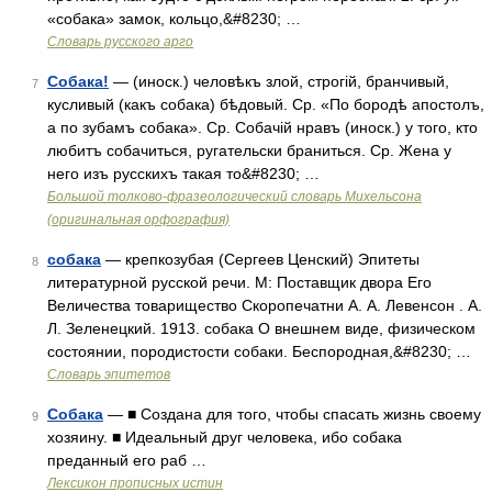
«собака» замок, кольцо,&#8230; …
Словарь русского арго
Собака!
— (иноск.) человѣкъ злой, строгій, бранчивый,
7
кусливый (какъ собака) бѣдовый. Ср. «По бородѣ апостолъ,
а по зубамъ собака». Ср. Собачій нравъ (иноск.) у того, кто
любитъ собачиться, ругательски браниться. Ср. Жена у
него изъ русскихъ такая то&#8230; …
Большой толково-фразеологический словарь Михельсона
(оригинальная орфография)
собака
— крепкозубая (Сергеев Ценский) Эпитеты
8
литературной русской речи. М: Поставщик двора Его
Величества товарищество Скоропечатни А. А. Левенсон . А.
Л. Зеленецкий. 1913. собака О внешнем виде, физическом
состоянии, породистости собаки. Беспородная,&#8230; …
Словарь эпитетов
Собака
— ■ Создана для того, чтобы спасать жизнь своему
9
хозяину. ■ Идеальный друг человека, ибо собака
преданный его раб …
Лексикон прописных истин