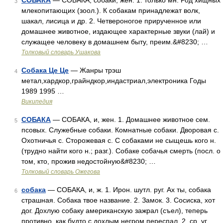
СОБАКА
— СОБАКА, собаки, жен. 1. только мн. Род хищных
3
млекопитающих (зоол.). К собакам принадлежат волк,
шакал, лисица и др. 2. Четвероногое прирученное или
домашнее животное, издающее характерные звуки (лай) и
служащее человеку в домашнем быту, преим.&#8230; …
Толковый словарь Ушакова
Собака Це Це
— Жанры трэш
4
метал,хардкор,грайндкор,индастриал,электроника Годы
1989 1995 …
Википедия
СОБАКА
— СОБАКА, и, жен. 1. Домашнее животное сем.
5
псовых. Служебные собаки. Комнатные собаки. Дворовая с.
Охотничья с. Сторожевая с. С собаками не сыщешь кого н.
(трудно найти кого н.; разг.). Собаке собачья смерть (посл. о
том, кто, прожив недостойную&#8230; …
Толковый словарь Ожегова
собака
— СОБАКА, и, ж. 1. Ирон. шутл. руг. Ах ты, собака
6
страшная. Собака твое название. 2. Замок. 3. Сосиска, хот
дог. Дохлую собаку американскую зажрал (съел), теперь
противно, как будто с дохлым негром переспал. 2. ср. уг.