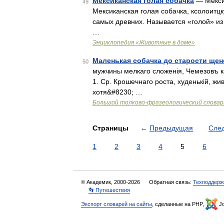
Мексиканская голая собачка
— Мексик
49
Мексиканская голая собачка, ксолоитцк
самых древних. Называется «голой» из з
…
Энциклопедия «Животные в доме»
Маленькая собачка до старости щен
50
мужчины мелкаго сложенія, Чемезовъ к
1. Ср. Крошечнаго роста, худенькій, ж
хотя&#8230; …
Большой толково-фразеологический словар
Страницы
←
Предыдущая
Сле
1
2
3
4
5
6
© Академик, 2000-2026
Обратная связь:
Техподдерж
👣 Путешествия
Экспорт словарей на сайты
, сделанные на PHP,
Jo