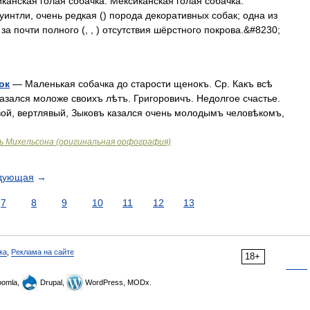
анская голая собачка. Мексиканская голая собачка.
уинтли, очень редкая () порода декоративных собак; одна из
а почти полного (, , ) отсутствия шёрстного покрова.&#8230;
ок
— Маленькая собачка до старости щенокъ. Ср. Какъ всѣ
азался моложе своихъ лѣтъ. Григоровичъ. Недолгое счастье.
ивой, вертлявый, Зыковъ казался очень молодымъ человѣкомъ,
ь Михельсона (оригинальная орфография)
дующая
→
7
8
9
10
11
12
13
ка
,
Реклама на сайте
18+
omla,
Drupal,
WordPress, MODx.