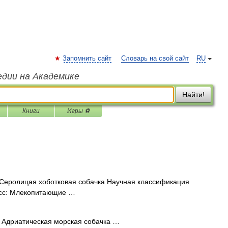
Запомнить сайт
Словарь на свой сайт
RU
едии на Академике
Найти!
Книги
Игры ⚽
Серолицая хоботковая собачка Научная классификация
асс: Млекопитающие …
Адриатическая морская собачка …