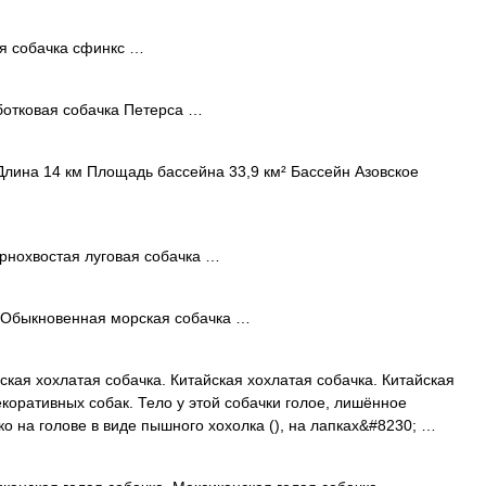
я собачка сфинкс …
отковая собачка Петерса …
лина 14 км Площадь бассейна 33,9 км² Бассейн Азовское
нохвостая луговая собачка …
Обыкновенная морская собачка …
кая хохлатая собачка. Китайская хохлатая собачка. Китайская
екоративных собак. Тело у этой собачки голое, лишённое
ко на голове в виде пышного хохолка (), на лапках&#8230; …