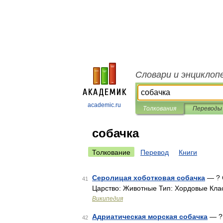
Словари и энциклоп
academic.ru
Толкования
Переводы
собачка
Толкование
Перевод
Книги
Серолицая хоботковая собачка
— ? 
41
Царство: Животные Тип: Хордовые Кл
Википедия
Адриатическая морская собачка
— ? 
42