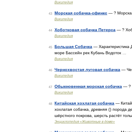
Википедия
Морская собачка-сфинкс
— ? Морска
43
Википедия
Хоботковая собачка Петерса
— ? Хоб
44
Википедия
Большая Собачка
— Характеристика Д
45
море Бассейн рек Кубань Водоток …
Википедия
Чернохвостая луговая собачка
— Чер
46
Википедия
Обыкновенная морская собачка
— ? 
47
Википедия
Китайская хохлатая собачка
— Китайс
48
хохлатая собачка, древняя () порода д
шёрстного покрова, шерсть растёт толь
Энциклопедия «Животные в доме»