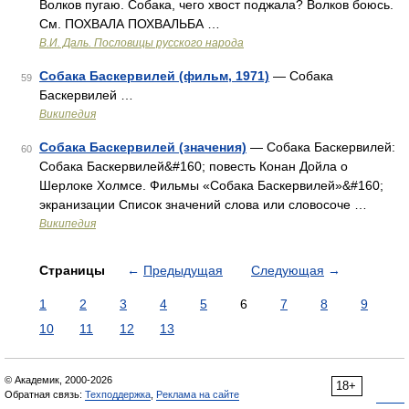
Волков пугаю. Собака, чего хвост поджала? Волков боюсь.
См. ПОХВАЛА ПОХВАЛЬБА …
В.И. Даль. Пословицы русского народа
Собака Баскервилей (фильм, 1971)
— Собака
59
Баскервилей …
Википедия
Собака Баскервилей (значения)
— Собака Баскервилей:
60
Собака Баскервилей&#160; повесть Конан Дойла о
Шерлоке Холмсе. Фильмы «Собака Баскервилей»&#160;
экранизации Список значений слова или словосоче …
Википедия
Страницы
←
Предыдущая
Следующая
→
1
2
3
4
5
6
7
8
9
10
11
12
13
© Академик, 2000-2026
18+
Обратная связь:
Техподдержка
,
Реклама на сайте