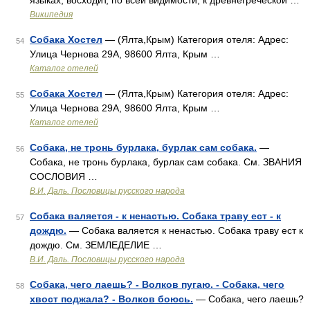
языках, восходит, по всей видимости, к древнегреческой …
Википедия
Собака Хостел
— (Ялта,Крым) Категория отеля: Адрес:
54
Улица Чернова 29А, 98600 Ялта, Крым …
Каталог отелей
Собака Хостел
— (Ялта,Крым) Категория отеля: Адрес:
55
Улица Чернова 29А, 98600 Ялта, Крым …
Каталог отелей
Собака, не тронь бурлака, бурлак сам собака.
—
56
Собака, не тронь бурлака, бурлак сам собака. См. ЗВАНИЯ
СОСЛОВИЯ …
В.И. Даль. Пословицы русского народа
Собака валяется - к ненастью. Собака траву ест - к
57
дождю.
— Собака валяется к ненастью. Собака траву ест к
дождю. См. ЗЕМЛЕДЕЛИЕ …
В.И. Даль. Пословицы русского народа
Собака, чего лаешь? - Волков пугаю. - Собака, чего
58
хвост поджала? - Волков боюсь.
— Собака, чего лаешь?