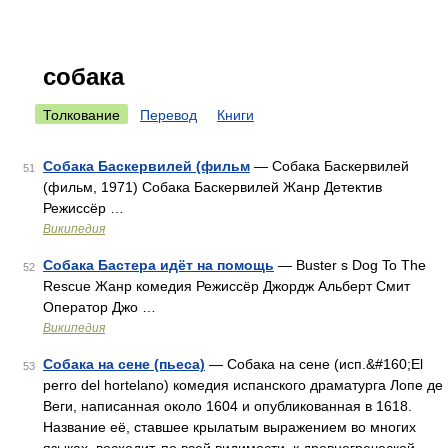
собака
Толкование
Перевод
Книги
Собака Баскервилей (фильм
— Собака Баскервилей
51
(фильм, 1971) Собака Баскервилей Жанр Детектив
Режиссёр …
Википедия
Собака Бастера идёт на помощь
— Buster s Dog To The
52
Rescue Жанр комедия Режиссёр Джордж Альберт Смит
Оператор Джо …
Википедия
Собака на сене (пьеса)
— Собака на сене (исп.&#160;El
53
perro del hortelano) комедия испанского драматурга Лопе де
Веги, написанная около 1604 и опубликованная в 1618.
Название её, ставшее крылатым выражением во многих