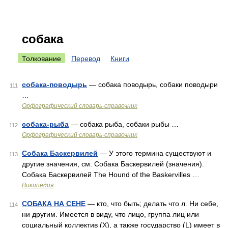
собака
Толкование
Перевод
Книги
собака-поводырь
— собака поводырь, собаки поводыри
111
…
Орфографический словарь-справочник
собака-рыба
— собака рыба, собаки рыбы …
112
Орфографический словарь-справочник
Собака Баскервилей
— У этого термина существуют и
113
другие значения, см. Собака Баскервилей (значения).
Собака Баскервилей The Hound of the Baskervilles …
Википедия
СОБАКА НА СЕНЕ
— кто, что быть; делать что л. Ни себе,
114
ни другим. Имеется в виду, что лицо, группа лиц или
социальный коллектив (Х), а также государство (L) имеет в