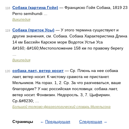
Собака (картина Гойи)
— Франциско Гойя Собака, 1819 23
118
Perro semihundi …
Википедия
Собака (приток Усы)
— У этого термина существуют и
119
другие значения, см. Собака. Собака Характеристика Длина
14 км Бассейн Карское море Водоток Устье Уса
&#160;·&#160;Местоположение 158 км по правому берегу
…
Википедия
собака лает, ветер носит
— Ср. Плюнь на нее собака
120
лает, ветер носит. К чистому срамота не пристанет.
Мельников. На горах. 1, 2. Ср. За что разгневаться, ваше
благородие? У нас российская пословица: собака лает,
ветер носит. Фонвизин. Недоросль. 3, 7. Цыфиркин.
Ср.&#8230; …
Большой толково-фразеологический словарь Михельсона
Страницы
←
Предыдущая
Следующая
→