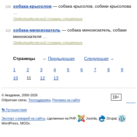
собака-крысолов
— собака крысолов, собики крысолова
109
…
Орфографический словарь-справочник
собака-миноискатель
— собака миноискатель, собаки
110
миноискателя …
Орфографический словарь-справочник
Страницы
←
Предыдущая
Следующая
→
1
2
3
4
5
6
7
8
9
10
11
12
13
© Академик, 2000-2026
18+
Обратная связь:
Техподдержка
,
Реклама на сайте
👣 Путешествия
Экспорт словарей на сайты
, сделанные на PHP,
Joomla,
Drupal,
WordPress, MODx.