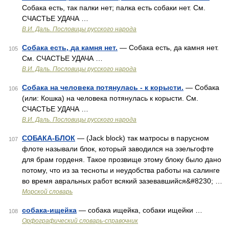
Собака есть, так палки нет; палка есть собаки нет. См.
СЧАСТЬЕ УДАЧА …
В.И. Даль. Пословицы русского народа
Собака есть, да камня нет.
— Собака есть, да камня нет.
105
См. СЧАСТЬЕ УДАЧА …
В.И. Даль. Пословицы русского народа
Собака на человека потянулась - к корысти.
— Собака
106
(или: Кошка) на человека потянулась к корысти. См.
СЧАСТЬЕ УДАЧА …
В.И. Даль. Пословицы русского народа
СОБАКА-БЛОК
— (Jack block) так матросы в парусном
107
флоте называли блок, который заводился на эзельгофте
для брам горденя. Такое прозвище этому блоку было дано
потому, что из за тесноты и неудобства работы на салинге
во время авральных работ всякий зазевавшийся&#8230; …
Морской словарь
собака-ищейка
— собака ищейка, собаки ищейки …
108
Орфографический словарь-справочник