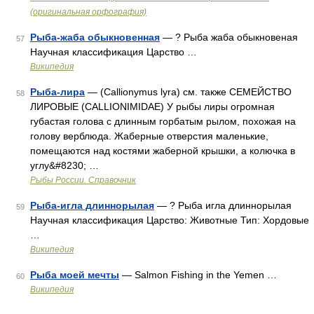
(оригинальная орфография)
Рыба-жаба обыкновенная
— ? Рыба жаба обыкновеная
57
Научная классификация Царство …
Википедия
Рыба-лира
— (Callionymus lyra) см. также СЕМЕЙСТВО
58
ЛИРОВЫЕ (CALLIONIMIDAE) У рыбы лиры огромная
губастая голова с длинным горбатым рылом, похожая на
голову верблюда. Жаберные отверстия маленькие,
помещаются над костями жаберной крышки, а колючка в
углу&#8230; …
Рыбы России. Справочник
Рыба-игла длиннорылая
— ? Рыба игла длиннорылая
59
Научная классификация Царство: Животные Тип: Хордовые
…
Википедия
Рыба моей мечты
— Salmon Fishing in the Yemen …
60
Википедия