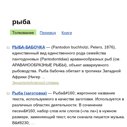
рыба
Толкование
Перевод
Книги
РЫБА-БАБОЧКА
— (Pantodon buchholzi, Peters, 1876),
51
единственный вид единственного рода семейства
пантодоновых (Pantodontidae) араванообразных рыб (см.
АРАВАНООБРАЗНЫЕ РЫБЫ), объект аквариумного
рыбоводства. Рыба бабочка обитает в тропиках Западной
Африки (Нигер …
Энциклопедический словарь
Рыба (заготовка)
— Рыба&#160; жаргонное название
52
текста, используемого в качестве заготовки. Используется в
различных областях деятельности. В сочинении
песен&#160; набор слов или слогов («ла ла») в нужном
размере, заменяющий текст, если сначала пишется музыка.
В&#8230; …