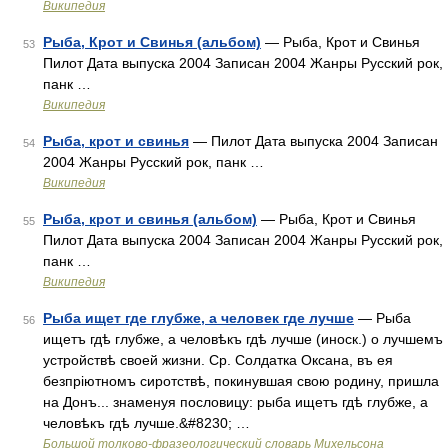
Википедия
Рыба, Крот и Свинья (альбом)
— Рыба, Крот и Свинья
53
Пилот Дата выпуска 2004 Записан 2004 Жанры Русский рок,
панк …
Википедия
Рыба, крот и свинья
— Пилот Дата выпуска 2004 Записан
54
2004 Жанры Русский рок, панк …
Википедия
Рыба, крот и свинья (альбом)
— Рыба, Крот и Свинья
55
Пилот Дата выпуска 2004 Записан 2004 Жанры Русский рок,
панк …
Википедия
Рыба ищет где глубже, а человек где лучше
— Рыба
56
ищетъ гдѣ глубже, а человѣкъ гдѣ лучше (иноск.) о лучшемъ
устройствѣ своей жизни. Ср. Солдатка Оксана, въ ея
безпріютномъ сиротствѣ, покинувшая свою родину, пришла
на Донъ... знаменуя пословицу: рыба ищетъ гдѣ глубже, а
человѣкъ гдѣ лучше.&#8230; …
Большой толково-фразеологический словарь Михельсона