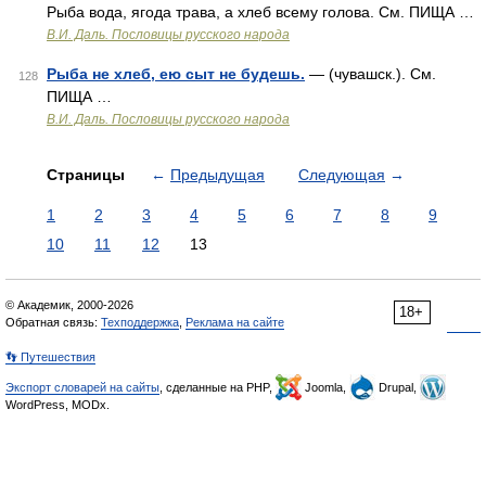
Рыба вода, ягода трава, а хлеб всему голова. См. ПИЩА …
В.И. Даль. Пословицы русского народа
Рыба не хлеб, ею сыт не будешь.
— (чувашск.). См.
128
ПИЩА …
В.И. Даль. Пословицы русского народа
Страницы
←
Предыдущая
Следующая
→
1
2
3
4
5
6
7
8
9
10
11
12
13
© Академик, 2000-2026
18+
Обратная связь:
Техподдержка
,
Реклама на сайте
👣 Путешествия
Экспорт словарей на сайты
, сделанные на PHP,
Joomla,
Drupal,
WordPress, MODx.