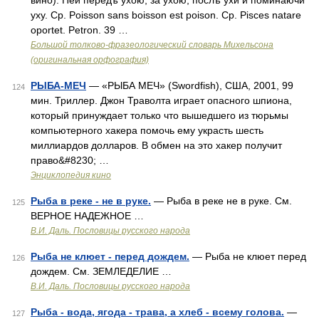
вино). Пей передъ ухою, за ухою, послѣ ухи и поминаючи
уху. Ср. Poisson sans boisson est poison. Ср. Pisces natare
oportet. Petron. 39 …
Большой толково-фразеологический словарь Михельсона
(оригинальная орфография)
РЫБА-МЕЧ
— «РЫБА МЕЧ» (Swordfish), США, 2001, 99
124
мин. Триллер. Джон Траволта играет опасного шпиона,
который принуждает только что вышедшего из тюрьмы
компьютерного хакера помочь ему украсть шесть
миллиардов долларов. В обмен на это хакер получит
право&#8230; …
Энциклопедия кино
Рыба в реке - не в руке.
— Рыба в реке не в руке. См.
125
ВЕРНОЕ НАДЕЖНОЕ …
В.И. Даль. Пословицы русского народа
Рыба не клюет - перед дождем.
— Рыба не клюет перед
126
дождем. См. ЗЕМЛЕДЕЛИЕ …
В.И. Даль. Пословицы русского народа
Рыба - вода, ягода - трава, а хлеб - всему голова.
—
127