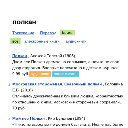
полкан
Толкование
Перевод
Книги
все
электронные книги
аудиокниги
Полкан
, Алексей Толстой (1905)
1
Днем пес Полкан дремал на солнышке, а ночью не спал –
двор сторожил. Впервые напечатано в детском журнале…
9.99 руб
аудиокнига
можно скачать
Московская сторожевая. Сказочный полкан
, Головина
2
Е.В. (2010)
Отличаясь дружелюбием к близким людям, корректностью
по отношению к ним, московские сторожевые сохранили…
70 руб
Мой пес Полкан
, Кир Булычев (1994)
3
«Никто из взрослых не должен был знать. Иначе нас бы не