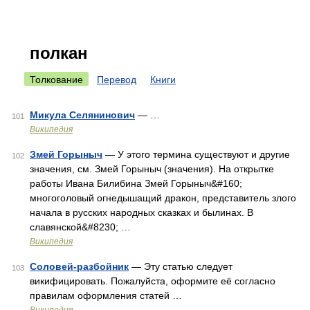
полкан
Толкование
Перевод
Книги
Микула Селянинович
— …
101
Википедия
Змей Горыныч
— У этого термина существуют и другие
102
значения, см. Змей Горыныч (значения). На открытке
работы Ивана Билибина Змей Горыныч&#160;
многоголовый огнедышащий дракон, представитель злого
начала в русских народных сказках и былинах. В
славянской&#8230; …
Википедия
Соловей-разбойник
— Эту статью следует
103
викифицировать. Пожалуйста, оформите её согласно
правилам оформления статей …