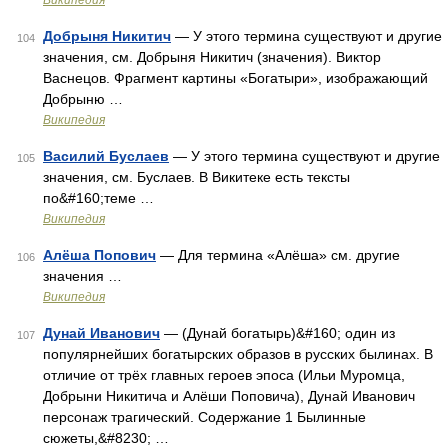
Википедия
Добрыня Никитич
— У этого термина существуют и другие
104
значения, см. Добрыня Никитич (значения). Виктор
Васнецов. Фрагмент картины «Богатыри», изображающий
Добрыню …
Википедия
Василий Буслаев
— У этого термина существуют и другие
105
значения, см. Буслаев. В Викитеке есть тексты
по&#160;теме …
Википедия
Алёша Попович
— Для термина «Алёша» см. другие
106
значения …
Википедия
Дунай Иванович
— (Дунай богатырь)&#160; один из
107
популярнейших богатырских образов в русских былинах. В
отличие от трёх главных героев эпоса (Ильи Муромца,
Добрыни Никитича и Алёши Поповича), Дунай Иванович
персонаж трагический. Содержание 1 Былинные
сюжеты,&#8230; …