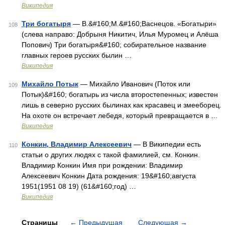
Википедия
Три богатыря
— В.&#160;М.&#160;Васнецов. «Богатыри»
108
(слева направо: Добрыня Никитич, Илья Муромец и Алёша
Попович) Три богатыря&#160; собирательное название
главных героев русских былин …
Википедия
Михайло Потык
— Михайло Иванович (Поток или
109
Потык)&#160; богатырь из числа второстепенных; известен
лишь в северно русских былинах как красавец и змееборец.
На охоте он встречает лебедя, который превращается в …
Википедия
Конкин, Владимир Алексеевич
— В Википедии есть
110
статьи о других людях с такой фамилией, см. Конкин.
Владимир Конкин Имя при рождении: Владимир
Алексеевич Конкин Дата рождения: 19&#160;августа
1951(1951 08 19) (61&#160;год) …
Википедия
Страницы
←
Предыдущая
Следующая
→