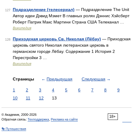
Подразделение (телесериал)
— Подразделение The Unit
127
Автор идеи Дэвид Мэмет В главных ролях Дэннис Хэйсберт
Роберт Патрик Макс Мартини Страна США Телеканал …
Википедия
Приходская церковь Св. Николая (Лёбау)
— Приходская
128
церковь святого Николая лютеранская церковь в
германском городе Лёбау. Содержание 1 История 2
Перестройки 3 …
Википедия
Страницы
←
Предыдущая
Следующая
→
1
2
3
4
5
6
7
8
9
10
11
12
13
© Академик, 2000-2026
18+
Обратная связь:
Техподдержка
,
Реклама на сайте
👣 Путешествия