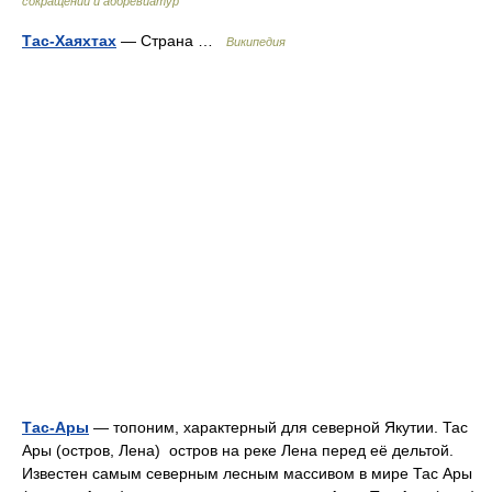
сокращений и аббревиатур
Тас-Хаяхтах
— Страна …
Википедия
Тас-Ары
— топоним, характерный для северной Якутии. Тас
Ары (остров, Лена) остров на реке Лена перед её дельтой.
Известен самым северным лесным массивом в мире Тас Ары