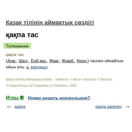
Қазақ тілінің аймақтық сөздігі
қақпа тас
Толкование
қақпа тас
(
Алм.
:
Шел.
,
Еңб-қаз.
,
Жам.
;
Жамб.
,
Қорд.
) таспен ойнайтын
ойын аты.
қ.
қақпақұл
.
Қазақ тілінің аймақтық сөздігі. - Алматы: « Арыс» баспасы
.
Ғ.Қалиев,
О.Нақысбеков, Ш.Сарыбаев, А.Үдербаев
.
2005
.
Игры ⚽
Нужно решить контрольную?
қақпа
қақпа шекпен