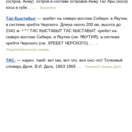
(остров, Анжу) остров в составе островов Анжу Тас Ары (коса)
коса в губе… …
Википедия
Тас-Кыстабыт
— хребет на северо востоке Сибири, в Якутии,
в системе хребта Черского. Длина около 200 км, высота до
2341 м. * * * ТАС КЫСТАБЫТ ТАС КЫСТАБЫТ, хребет на
северо востоке Сибири, в Якутии (см. ЯКУТИЯ), в системе
хребта Черского (см. ХРЕБЕТ ЧЕРСКОГО).… …
Энциклопедический словарь
ТАС-
— нареч. тамб. вот как, вот что, вон оно что! Толковый
словарь Даля. В.И. Даль. 1863 1866 …
Толковый словарь Даля