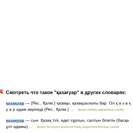
Смотреть что такое "қазағуар" в других словарях:
қазақуар
— (Рес., Қалм.) қазақы, қазақшылығы бар. Ол қ а з а қ
у а р адам көрінеді (Рес., Қалм.) …
Қазақ тілінің аймақтық сөздігі
қазақуар
— сын. Қазақ тілі, әдет ғұрпын, салтын білетін (басқа
ұлт адамы) …
Қазақ дәстүрлі мәдениетінің энциклопедиялық сөздігі