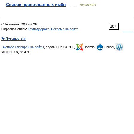
Список православных имён
— …
Википедия
© Академик, 2000-2026
18+
Обратная связь:
Техподдержка
,
Реклама на сайте
👣 Путешествия
Экспорт словарей на сайты
, сделанные на PHP,
Joomla,
Drupal,
WordPress, MODx.