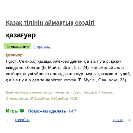
Қазақ тілінің аймақтық сөздігі
қазағуар
Толкование
Перевод
қазағуар
(
Қост.
,
Семиоз.
) қазақы. Алексей дейтін қ а з а ғ у а р, қазақ
ішінде көп болған (Б. Майл., Шығ., 5 т., 24). «Бесмелай алла
хекбар» деуді үйреніп алғандықтан жұрт мұны қазақшаға судай,
қ а з а ғ у а р деп те дәріптеп кеткен (Ғ. Мүсір., Оян. өлке, 33)
Қазақ тілінің аймақтық сөздігі. - Алматы: « Арыс» баспасы
.
Ғ.Қалиев,
О.Нақысбеков, Ш.Сарыбаев, А.Үдербаев
.
2005
.
Игры ⚽
Поможем сделать НИР
қазабат
қазақ