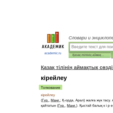
Словари и энциклоп
academic.ru
Қазақ тілінің аймақтық сөздігі
Қазақ тілінің аймақтық сөзді
кірейлеу
Толкование
к
і
рейлеу
(
Гур
.
,
Маңғ
.
;
Қ
-
орда
,
Арал
)
жалға
жүк
тасу
.
қайтатын
(
Гур
.
,
Маңғ
.
).
Қыстай
балық
к
і
р
е