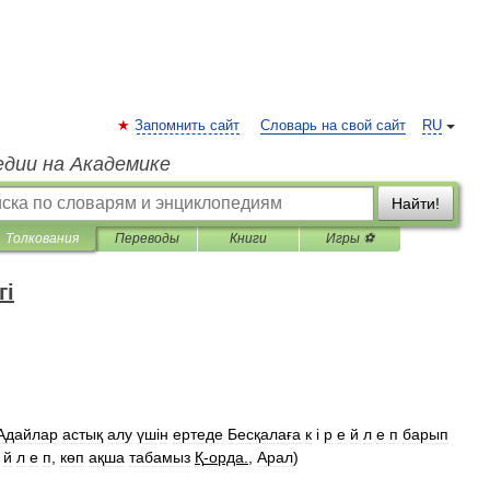
Запомнить сайт
Словарь на свой сайт
RU
едии на Академике
Найти!
Толкования
Переводы
Книги
Игры ⚽
гі
Адайлар
астық
алу
үш
і
н
ертеде
Бесқалаға
к
і
р
е
й
л
е
п
барып
й
л
е
п
,
көп
ақша
табамыз
Қ
-
орда
.
,
Арал
)