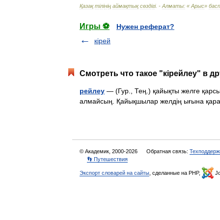
Қазақ
т
і
л
і
н
і
ң
аймақтық
сөзд
і
г
і. -
Алматы:
«
Арыс
»
бас
Игры ⚽
Нужен реферат?
кірей
Смотреть что такое "кірейлеу" в д
рейлеу
— (Гур., Тең.) қайықты желге қарс
алмайсың. Қайықшылар желдің ығына қарай 
© Академик, 2000-2026
Обратная связь:
Техподдерж
👣 Путешествия
Экспорт словарей на сайты
, сделанные на PHP,
Jo