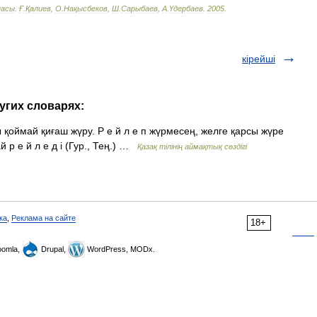
пасы
.
Ғ
.
Қалиев
,
О
.
Нақысбеков
,
Ш
.
Сарыбаев
,
А
.
Үдербаев
.
2005
.
кірейші
ругих словарях:
ы қоймай қиғаш жүру. Р е й л е п жүрмесең, желге қарсы жүре
р е й л е д і (Гур., Тең.) …
Қазақ тілінің аймақтық сөздігі
ка
,
Реклама на сайте
18+
omla,
Drupal,
WordPress, MODx.