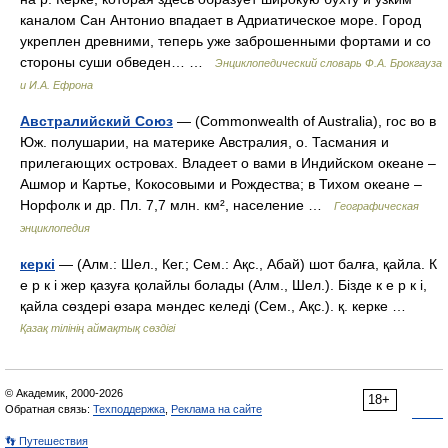
каналом Сан Антонио впадает в Адриатическое море. Город
укреплен древними, теперь уже заброшенными фортами и со
стороны суши обведен… …
Энциклопедический словарь Ф.А. Брокгауза
и И.А. Ефрона
Австралийский Союз
— (Commonwealth of Australia), гос во в
Юж. полушарии, на материке Австралия, о. Тасмания и
прилегающих островах. Владеет о вами в Индийском океане –
Ашмор и Картье, Кокосовыми и Рождества; в Тихом океане –
Норфолк и др. Пл. 7,7 млн. км², население …
Географическая
энциклопедия
керкі
— (Алм.: Шел., Кег.; Сем.: Ақс., Абай) шот балға, қайла. К
е р к і жер қазуға қолайлы болады (Алм., Шел.). Бізде к е р к і,
қайла сөздері өзара мәндес келеді (Сем., Ақс.). қ. керке …
Қазақ тілінің аймақтық сөздігі
© Академик, 2000-2026
18+
Обратная связь:
Техподдержка
,
Реклама на сайте
👣 Путешествия