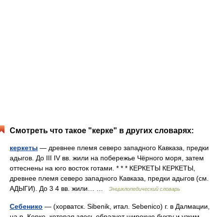
Смотреть что такое "керке" в других словарях:
керкеты
— древнее племя северо западного Кавказа, предки
адыгов. До III IV вв. жили на побережье Чёрного моря, затем
оттеснены на юго восток готами. * * * КЕРКЕТЫ КЕРКЕТЫ,
древнее племя северо западного Кавказа, предки адыгов (см.
АДЫГИ). До 3 4 вв. жили… …
Энциклопедический словарь
Себенико
— (хорватск. Sibenik, итал. Sebenico) г. в Далмации,
на р. Керке, которая здесь образует широкую бухту и узким