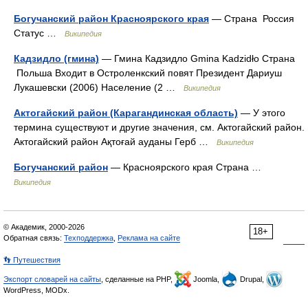
Богучанский район Красноярского края
— Страна Россия
Статус …
Википедия
Кадзидло (гмина)
— Гмина Кадзидло Gmina Kadzidło Страна
Польша Входит в Остроленкский повят Президент Дариуш
Лукашевски (2006) Население (2 …
Википедия
Актогайский район (Карагандинская область)
— У этого
термина существуют и другие значения, см. Актогайский район.
Актогайский район Ақтоғай ауданы Герб …
Википедия
Богучанский район
— Красноярского края Страна …
Википедия
© Академик, 2000-2026
18+
Обратная связь:
Техподдержка
,
Реклама на сайте
👣 Путешествия
Экспорт словарей на сайты
, сделанные на PHP,
Joomla,
Drupal,
WordPress, MODx.