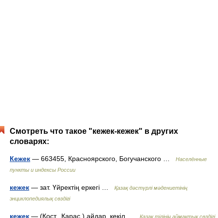
Смотреть что такое "кежек-кежек" в других
словарях:
Кежек
— 663455, Красноярского, Богучанского …
Населённые
пункты и индексы России
кежек
— зат. Үйректің еркегі …
Қазақ дәстүрлі мәдениетінің
энциклопедиялық сөздігі
кежек
— (Қост., Қарас.) айдар, кекіл …
Қазақ тілінің аймақтық сөздігі