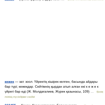
кежек
— зат. зоол. Үйректің кішірек келген, басында айдары
бар түрі; кежекдар. Сейтімнің қырдан атып алған екі к е ж е к
үйрегі бар еді (Ж. Молдағалиев, Жүрек қазынасы, 109) …
Қазақ
тілінің түсіндірме сөздігі