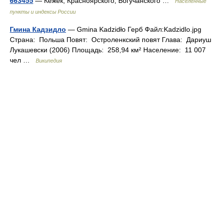
663455
— Кежек, Красноярского, Богучанского …
Населённые
пункты и индексы России
Гмина Кадзидло
— Gmina Kadzidło Герб Файл:Kadzidlo.jpg
Страна: Польша Повят: Остроленкский повят Глава: Дариуш
Лукашевски (2006) Площадь: 258,94 км² Население: 11 007
чел …
Википедия