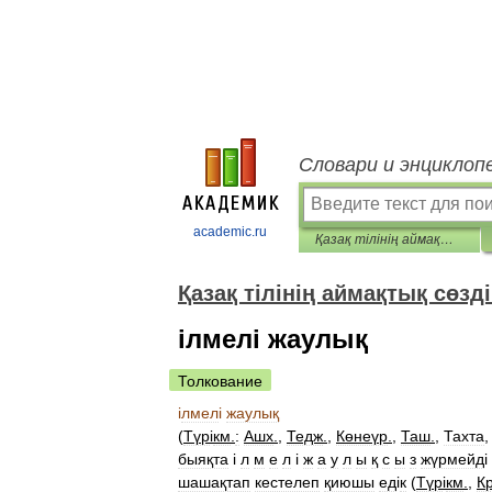
Словари и энциклоп
academic.ru
Қазақ тілінің аймақтық сөздігі
Қазақ тілінің аймақтық сөзді
ілмелі жаулық
Толкование
і
лмел
і
жаулық
(
Түр
і
км
.
:
Ашх
.
,
Тедж
.
,
Көнеүр
.
,
Таш
.
,
Тахта
быяқта
і
л
м
е
л
і
ж
а
у
л
ы
қ
с
ы
з
жүрмейд
і
шашақтап
кестелеп
қиюшы
ед
і
к
(
Түр
і
км
.
,
К