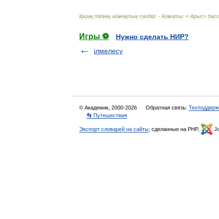
Қазақ
т
і
л
і
н
і
ң
аймақтық
сөзд
і
г
і. -
Алматы:
«
Арыс
»
бас
Игры ⚽
Нужно сделать НИР?
ілмелесу
© Академик, 2000-2026
Обратная связь:
Техподдерж
👣 Путешествия
Экспорт словарей на сайты
, сделанные на PHP,
Jo