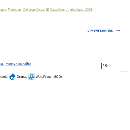
пасы
.
Ғ
.
Қалиев
,
О
.
Нақысбеков
,
Ш
.
Сарыбаев
,
А
.
Үдербаев
.
2005
.
ілмелі көйлек
ка
,
Реклама на сайте
18+
omla,
Drupal,
WordPress, MODx.