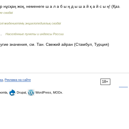
сқаң жоқ, неменеге ш а л а б ы ң д ы ш а й қ а й с ы ң! (Қаз.
е сөздігі
лі мәдениетінің энциклопедиялық сөздігі
о …
Населённые пункты и индексы России
угие значения, см. Тан. Свежий айран (Стамбул, Турция)
ка
,
Реклама на сайте
18+
omla,
Drupal,
WordPress, MODx.