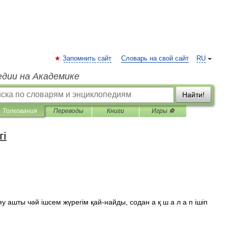
Запомнить сайт
Словарь на свой сайт
RU
едии на Академике
Найти!
Толкования
Переводы
Книги
Игры ⚽
гі
яу
ашты
чәй
і
шсем
жүрег
і
м
қай
-
найды
,
содан
а
қ
ш
а
л
а
п
і
ш
і
п