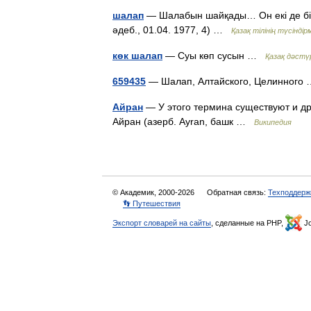
шалап
— Шалабын шайқады… Он екі де бір нұ
әдеб., 01.04. 1977, 4) …
Қазақ тілінің түсіндірм
көк шалап
— Суы көп сусын …
Қазақ дәстүр
659435
— Шалап, Алтайского, Целинног
Айран
— У этого термина существуют и др
Айран (азерб. Ayran, башк …
Википедия
© Академик, 2000-2026
Обратная связь:
Техподдерж
👣 Путешествия
Экспорт словарей на сайты
, сделанные на PHP,
Jo