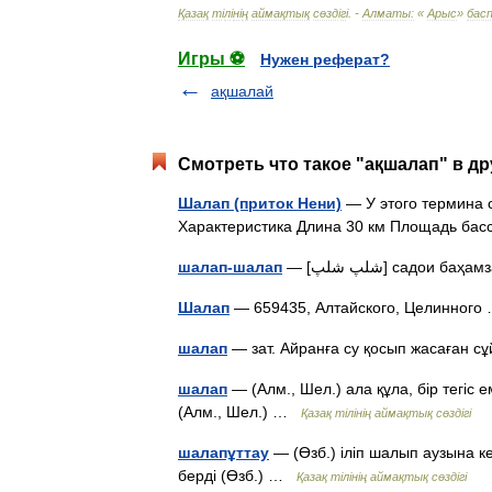
Қазақ
т
і
л
і
н
і
ң
аймақтық
сөзд
і
г
і. -
Алматы:
«
Арыс
»
бас
Игры ⚽
Нужен реферат?
ақшалай
Смотреть что такое "ақшалап" в др
Шалап (приток Нени)
— У этого термина 
Характеристика Длина 30 км Площадь бас
шалап-шалап
— [شلپ شلپ] садо
Шалап
— 659435, Алтайского, Целинног
шалап
— зат. Айранға су қосып жасаған 
шалап
— (Алм., Шел.) ала құла, бір тегіс 
(Алм., Шел.) …
Қазақ тілінің аймақтық сөздігі
шалапұттау
— (Өзб.) іліп шалып аузына ке
берді (Өзб.) …
Қазақ тілінің аймақтық сөздігі