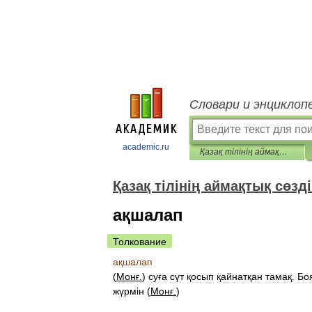
Словари и энциклоп
academic.ru
Қазақ тілінің аймақтық сөздігі
Қазақ тілінің аймақтық сөзді
ақшалап
Толкование
ақшалап
(
Монғ
.
)
суға
сүт
қосып
қайнатқан
тамақ
.
Бо
жүрм
і
н
(
Монғ
.
)