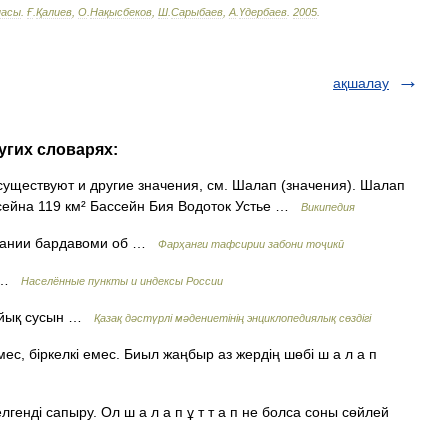
пасы
.
Ғ
.
Қалиев
,
О
.
Нақысбеков
,
Ш
.
Сарыбаев
,
А
.
Үдербаев
.
2005
.
ақшалау
угих словарях:
существуют и другие значения, см. Шалап (значения). Шалап
сейна 119 км² Бассейн Бия Водоток Устье …
Википедия
и баҳамзании бардавоми об …
Фарҳанги тафсирии забони тоҷикӣ
о …
Населённые пункты и индексы России
сұйық сусын …
Қазақ дәстүрлі мәдениетінің энциклопедиялық сөздігі
емес, біркелкі емес. Биыл жаңбыр аз жердің шөбі ш а л а п
лгенді сапыру. Ол ш а л а п ұ т т а п не болса соны сөйлей