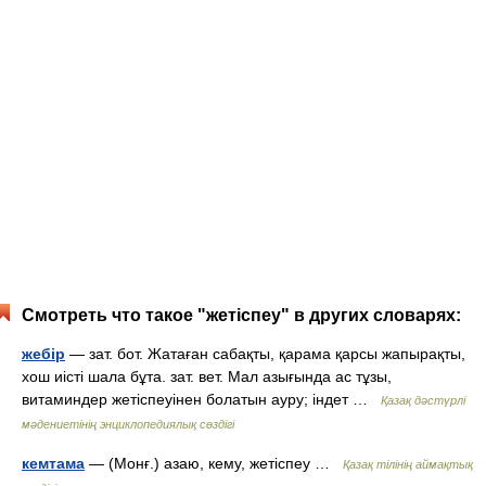
Смотреть что такое "жетіспеу" в других словарях:
жебір
— зат. бот. Жатаған сабақты, қарама қарсы жапырақты,
хош иісті шала бұта. зат. вет. Мал азығында ас тұзы,
витаминдер жетіспеуінен болатын ауру; індет …
Қазақ дәстүрлі
мәдениетінің энциклопедиялық сөздігі
кемтама
— (Монғ.) азаю, кему, жетіспеу …
Қазақ тілінің аймақтық