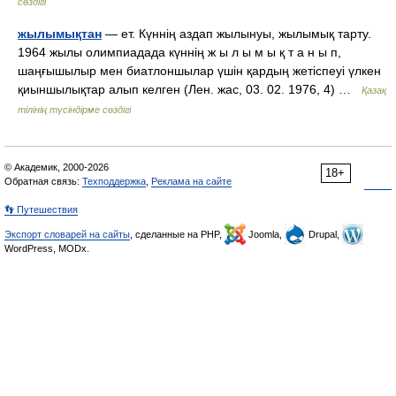
сөздігі
жылымықтан
— ет. Күннің аздап жылынуы, жылымық тарту.
1964 жылы олимпиадада күннің ж ы л ы м ы қ т а н ы п,
шаңғышылыр мен биатлоншылар үшін қардың жетіспеуі үлкен
қиыншылықтар алып келген (Лен. жас, 03. 02. 1976, 4) …
Қазақ
тілінің түсіндірме сөздігі
© Академик, 2000-2026
18+
Обратная связь:
Техподдержка
,
Реклама на сайте
👣 Путешествия
Экспорт словарей на сайты
, сделанные на PHP,
Joomla,
Drupal,
WordPress, MODx.