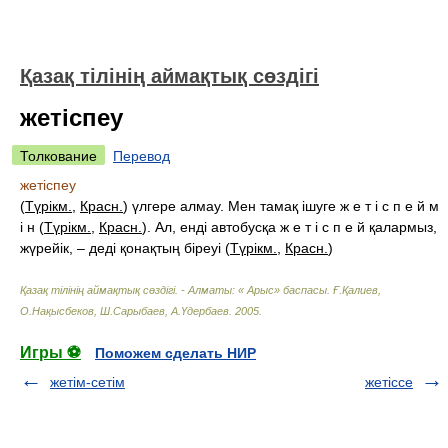
Қазақ тілінің аймақтық сөздігі
жетіспеу
Толкование
Перевод
жетіспеу
(
Түрікм.
,
Красн.
) үлгере алмау. Мен тамақ ішуге ж е т і с п е й м
і н (
Түрікм.
,
Красн.
). Ал, енді автобусқа ж е т і с п е й қалармыз,
жүрейік, – деді қонақтың біреуі (
Түрікм.
,
Красн.
)
Қазақ тілінің аймақтық сөздігі. - Алматы: « Арыс» баспасы
.
Ғ.Қалиев,
О.Нақысбеков, Ш.Сарыбаев, А.Үдербаев
.
2005
.
Игры ⚽
Поможем сделать НИР
жетім-сетім
жетіссе