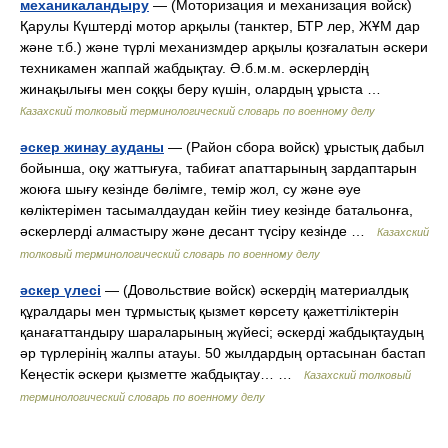
механикаландыру
— (Моторизация и механизация войск)
Қарулы Күштерді мотор арқылы (танктер, БТР лер, ЖҰМ дар
және т.б.) және түрлі механизмдер арқылы қозғалатын әскери
техникамен жаппай жабдықтау. Ә.б.м.м. әскерлердің
жинақылығы мен соққы беру күшін, олардың ұрыста …
Казахский толковый терминологический словарь по военному делу
әскер жинау ауданы
— (Район сбора войск) ұрыстық дабыл
бойынша, оқу жаттығуға, табиғат апаттарының зардаптарын
жоюға шығу кезінде бөлімге, темір жол, су және әуе
көліктерімен тасымалдаудан кейін тиеу кезінде батальонға,
әскерлерді алмастыру және десант түсіру кезінде …
Казахский
толковый терминологический словарь по военному делу
әскер үлесі
— (Довольствие войск) әскердің материалдық
құралдары мен тұрмыстық қызмет көрсету қажеттіліктерін
қанағаттандыру шараларының жүйесі; әскерді жабдықтаудың
әр түрлерінің жалпы атауы. 50 жылдардың ортасынан бастап
Кеңестік әскери қызметте жабдықтау… …
Казахский толковый
терминологический словарь по военному делу