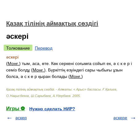
Қазақ тілінің аймақтық сөздігі
әскері
Толкование
Перевод
әскері
(
Монғ.
) тым, аса, өте. Көк серкені соғымға сойып ек, ә с к е р і
семіз болдұ (
Монғ.
). Бүркіттің езуіндегі сары чыбығы ұзын
болса, ә с к е р қыран болады (
Монғ.
)
Қазақ тілінің аймақтық сөздігі. - Алматы: « Арыс» баспасы
.
Ғ.Қалиев,
О.Нақысбеков, Ш.Сарыбаев, А.Үдербаев
.
2005
.
Игры ⚽
Нужно сделать НИР?
әскер
әскере