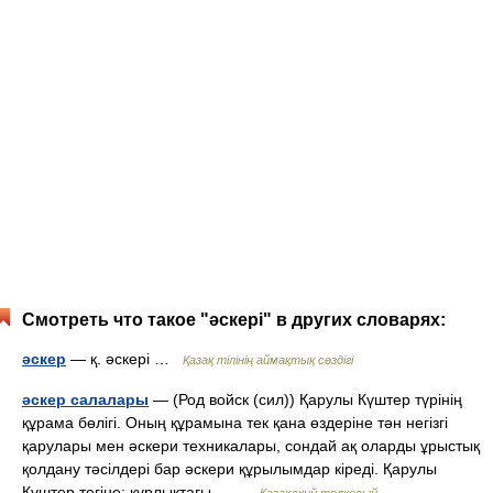
Смотреть что такое "әскері" в других словарях:
әскер
— қ. әскері …
Қазақ тілінің аймақтық сөздігі
әскер салалары
— (Род войск (сил)) Қарулы Күштер түрінің
құрама бөлігі. Оның құрамына тек қана өздеріне тән негізгі
қарулары мен әскери техникалары, сондай ақ оларды ұрыстық
қолдану тәсілдері бар әскери құрылымдар кіреді. Қарулы
Күштер тегіне: құрлықтағы… …