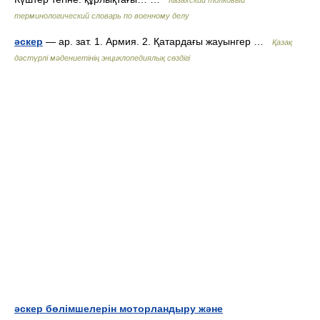
Казахский толковый
терминологический словарь по военному делу
әскер
— ар. зат. 1. Армия. 2. Қатардағы жауынгер …
Қазақ
дәстүрлі мәдениетінің энциклопедиялық сөздігі
әскер бөлімшелерін моторландыру және