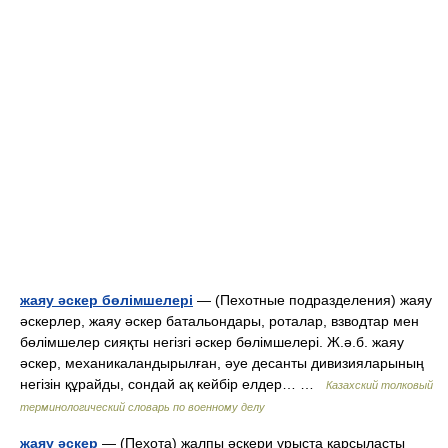
жаяу әскер бөлімшелері
— (Пехотные подразделения) жаяу
әскерлер, жаяу әскер батальондары, роталар, взводтар мен
бөлімшелер сияқты негізгі әскер бөлімшелері. Ж.ә.б. жаяу
әскер, механикаландырылған, әуе десанты дивизияларының
негізін құрайды, сондай ақ кейбір елдер… …
Казахский толковый
терминологический словарь по военному делу
жаяу әскер
— (Пехота) жалпы әскери ұрыста қарсыласты