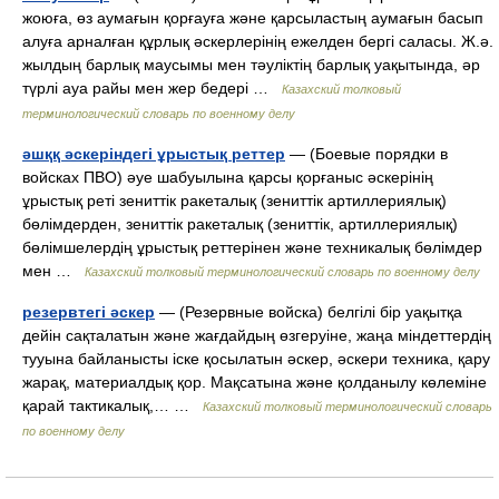
жоюға, өз аумағын қорғауға және қарсыластың аумағын басып
алуға арналған құрлық әскерлерінің ежелден бергі саласы. Ж.ә.
жылдың барлық маусымы мен тәуліктің барлық уақытында, әр
түрлі ауа райы мен жер бедері …
Казахский толковый
терминологический словарь по военному делу
әшққ әскеріндегі ұрыстық реттер
— (Боевые порядки в
войсках ПВО) әуе шабуылына қарсы қорғаныс әскерінің
ұрыстық реті зениттік ракеталық (зениттік артиллериялық)
бөлімдерден, зениттік ракеталық (зениттік, артиллериялық)
бөлімшелердің ұрыстық реттерінен және техникалық бөлімдер
мен …
Казахский толковый терминологический словарь по военному делу
резервтегі әскер
— (Резервные войска) белгілі бір уақытқа
дейін сақталатын және жағдайдың өзгеруіне, жаңа міндеттердің
тууына байланысты іске қосылатын әскер, әскери техника, қару
жарақ, материалдық қор. Мақсатына және қолданылу көлеміне
қарай тактикалық,… …
Казахский толковый терминологический словарь
по военному делу