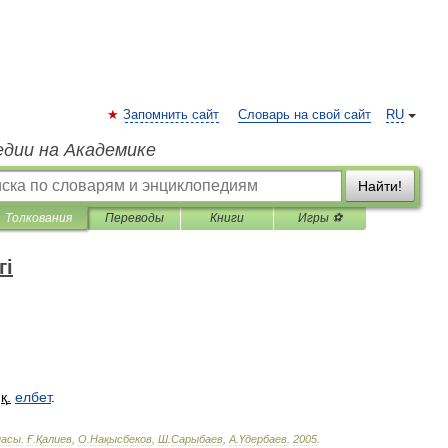
Запомнить сайт
Словарь на свой сайт
RU
едии на Академике
Найти!
Толкования
Переводы
Книги
Игры ⚽
гі
.
қ
.
елбет
.
пасы
.
Ғ
.
Қалиев
,
О
.
Нақысбеков
,
Ш
.
Сарыбаев
,
А
.
Үдербаев
.
2005
.