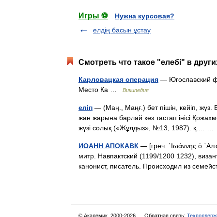
Игры ⚽
Нужна курсовая?
елдің басын ұстау
Смотреть что такое "елебі" в други
Карловацкая операция
— Югославский фр
Место Ка …
Википедия
еліп
— (Маң., Маңғ.) бет пішін, кейіп, жүз. 
жан жарына барлай көз тастап інісі Қожахмет
жүзі солық («Жұлдыз», №13, 1987). қ.… 
ИОАНН АПОКАВК
— [греч. ᾿Ιωάννης ὁ ᾿Απ
митр. Навпактский (1199/1200 1232), виза
канонист, писатель. Происходил из семей
© Академик, 2000-2026
Обратная связь:
Техподдерж