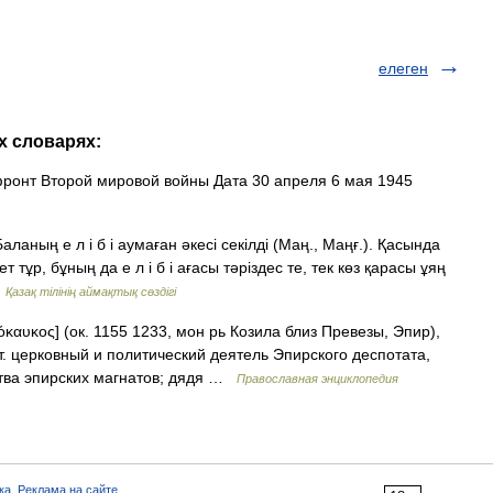
елеген
х словарях:
онт Второй мировой войны Дата 30 апреля 6 мая 1945
Баланың е л і б і аумаған әкесі секілді (Маң., Маңғ.). Қасында
 тұр, бұның да е л і б і ағасы тәріздес те, тек көз қарасы ұяң
…
Қазақ тілінің аймақтық сөздігі
όκαυκος] (ок. 1155 1233, мон рь Козила близ Превезы, Эпир),
нт. церковный и политический деятель Эпирского деспотата,
ства эпирских магнатов; дядя …
Православная энциклопедия
ка
,
Реклама на сайте