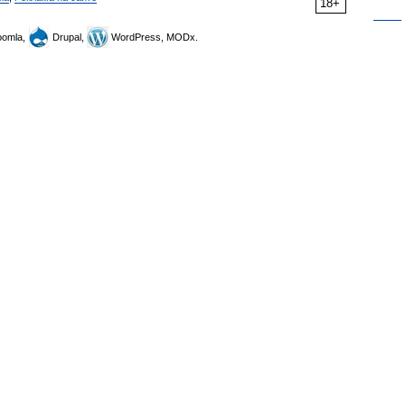
18+
omla,
Drupal,
WordPress, MODx.