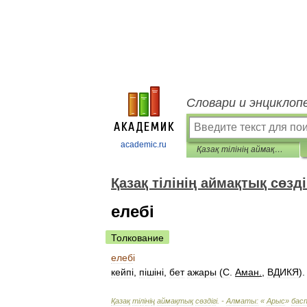
Словари и энциклоп
academic.ru
Қазақ тілінің аймақтық сөздігі
Қазақ тілінің аймақтық сөзді
елебі
Толкование
елеб
і
кейп
і,
п
і
ш
і
н
і,
бет
ажары
(
С
.
Аман
.
,
ВДИКЯ
)
Қазақ
т
і
л
і
н
і
ң
аймақтық
сөзд
і
г
і. -
Алматы:
«
Арыс
»
бас