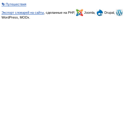
👣 Путешествия
Экспорт словарей на сайты
, сделанные на PHP,
Joomla,
Drupal,
WordPress, MODx.