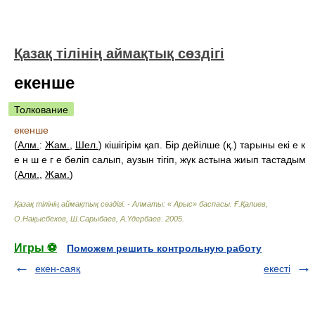
Қазақ тілінің аймақтық сөздігі
екенше
Толкование
екенше
(
Алм.
:
Жам.
,
Шел.
) кішігірім қап. Бір дейілше (қ.) тарыны екі е к
е н ш е г е бөліп салып, аузын тігіп, жүк астына жиып тастадым
(
Алм.
,
Жам.
)
Қазақ тілінің аймақтық сөздігі. - Алматы: « Арыс» баспасы
.
Ғ.Қалиев,
О.Нақысбеков, Ш.Сарыбаев, А.Үдербаев
.
2005
.
Игры ⚽
Поможем решить контрольную работу
екен-саяқ
екесті