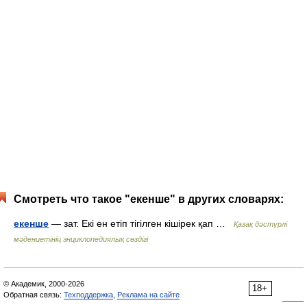
Смотреть что такое "екенше" в других словарях:
екенше
— зат. Екі ен етіп тігілген кішірек қап …
Қазақ дәстүрлі
мәдениетінің энциклопедиялық сөздігі
© Академик, 2000-2026
18+
Обратная связь:
Техподдержка
,
Реклама на сайте