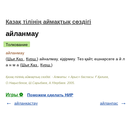
Қазақ тілінің аймақтық сөздігі
айланмау
Толкование
айланмау
(
Шығ.Қаз.
,
Күрш.
) айналмау, кідірмеу. Тез қайт, ешнәрсеге а й л
а н м а (
Шығ.Қаз.
,
Күрш.
)
Қазақ тілінің аймақтық сөздігі. - Алматы: « Арыс» баспасы
.
Ғ.Қалиев,
О.Нақысбеков, Ш.Сарыбаев, А.Үдербаев
.
2005
.
Игры ⚽
Поможем сделать НИР
айланқастау
айланпас