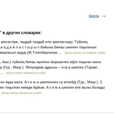
бияла
 в других словарях:
ін мінгестіре, таңдай таңдай етіп қиюластыру. Түйенің
а ң д а й л а с т ы р ы п байына биязы шекпен тоқығанын
п мақтасып жүрді (Ж.Тілепбергенов …
Қазақ тілінің түсіндірме сөздігі
., Ашх.) түйенің биязы жүнінен жіңішкелеп иіріп тоқыған мата.
ыр (Гур., Маңғ.). Жеңілдікке дұрысы – и м а шекпен (Түрікм.,
ің …
Қазақ тілінің аймақтық сөздігі
ан жұқа мата. А ғ и м а шекпеннен су өтпейді (Гур., Маңғ.). 2.
інен тоқылған киімдік бұйым. А ғ и м а шекпен өте жылы болады
…
Қазақ тілінің аймақтық сөздігі