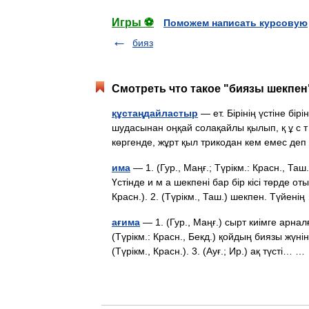
Игры ⚽
Поможем написать курсовую
бияз
Смотреть что такое "биязы шекпен"
құстаңдайластыр
— ет. Бірінің үстіне бір
шудасынан оңқай солақайлы қылып, қ ұ с т 
көргенде, жұрт қыл трикодан кем емес де
има
— 1. (Гур., Маңғ.; Түрікм.: Красн., Таш
Үстінде и м а шекпені бар бір кісі төрде от
Красн.). 2. (Түрікм., Таш.) шекпен. Түйен
ағима
— 1. (Гур., Маңғ.) сырт киімге арналғ
(Түрікм.: Красн., Бекд.) қойдың биязы жүн
(Түрікм., Красн.). 3. (Ауғ.; Ир.) ақ түсті… 