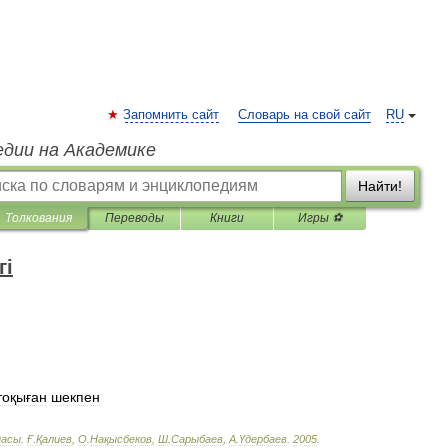
Запомнить сайт
Словарь на свой сайт
RU
едии на Академике
Найти!
Толкования
Переводы
Книги
Игры ⚽
гі
тоқыған
шекпен
пасы
.
Ғ
.
Қалиев
,
О
.
Нақысбеков
,
Ш
.
Сарыбаев
,
А
.
Үдербаев
.
2005
.