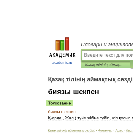
Словари и энциклоп
academic.ru
Қазақ тілінің аймақтық сөздігі
Қазақ тілінің аймақтық сөзді
биязы шекпен
Толкование
биязы
шекпен
Қ
-
орда
.
,
Жал
.
)
түйе
ж
і
б
і
не
түй
і
п
,
ж
і
п
қосып
Қазақ
т
і
л
і
н
і
ң
аймақтық
сөзд
і
г
і. -
Алматы:
«
Арыс
»
бас