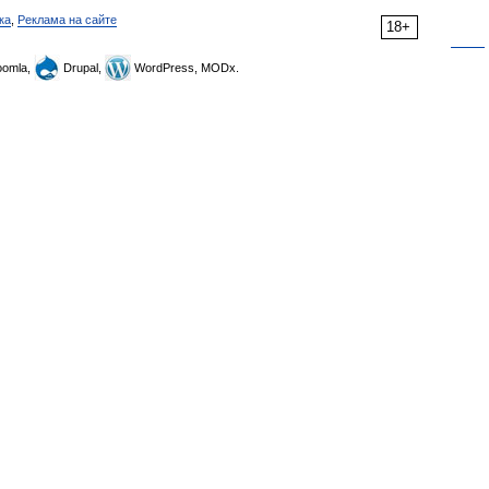
ка
,
Реклама на сайте
18+
omla,
Drupal,
WordPress, MODx.