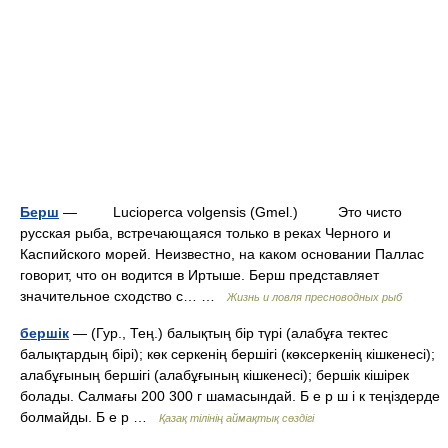
Берш
— Lucioperca volgensis (Gmel.) Это чисто
русская рыба, встречающаяся только в реках Черного и
Каспийского морей. Неизвестно, на каком основании Паллас
говорит, что он водится в Иртыше. Берш представляет
значительное сходство с… …
Жизнь и ловля пресноводных рыб
бершік
— (Гур., Тең.) балықтың бір түрі (алабұға тектес
балықтардың бірі); көк серкенің бершігі (көксеркенің кішкенесі);
алабұғының бершігі (алабұғының кішкенесі); бершік кішірек
болады. Салмағы 200 300 г шамасындай. Б е р ш і к теңіздерде
болмайды. Б е р …
Қазақ тілінің аймақтық сөздігі