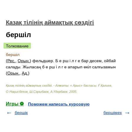
Қазақ тілінің аймақтық сөздігі
бершіл
Толкование
бершіл
(
Рес.
,
Орын.
) фельдшер. Б е рш і л г е бар десем, ойбай
салады. Жыласаң б е рш і л г е апарып өкіл салғызамын
(
Орын.
,
Ад.
)
Қазақ тілінің аймақтық сөздігі. - Алматы: « Арыс» баспасы
.
Ғ.Қалиев,
О.Нақысбеков, Ш.Сарыбаев, А.Үдербаев
.
2005
.
Игры ⚽
Поможем написать курсовую
бершік
бершімек