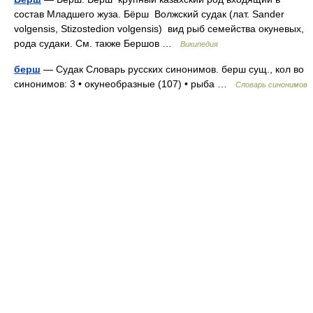
состав Младшего жуза. Бёрш Волжский судак (лат. Sander
volgensis, Stizostedion volgensis) вид рыб семейства окуневых,
рода судаки. См. также Бершов …
Википедия
берш
— Судак Словарь русских синонимов. берш сущ., кол во
синонимов: 3 • окунеобразные (107) • рыба …
Словарь синонимов