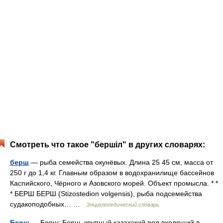
Смотреть что такое "бершіл" в других словарях:
берш
— рыба семейства окунёвых. Длина 25 45 см, масса от
250 г до 1,4 кг. Главным образом в водохранилище бассейнов
Каспийского, Чёрного и Азовского морей. Объект промысла. * *
* БЕРШ БЕРШ (Stizostedion volgensis), рыба подсемейства
судакоподобных… …
Энциклопедический словарь
Берш
— Берш: Берш крупный казахский род входящий в