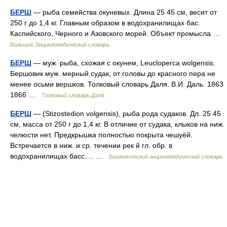
БЕРШ
— рыба семейства окуневых. Длина 25 45 см, весит от
250 г до 1,4 кг. Главным образом в водохранилищах бас.
Каспийского, Черного и Азовского морей. Объект промысла …
Большой Энциклопедический словарь
БЕРШ
— муж. рыба, схожая с окунем, Leucloperca wolgensis.
Бершовик муж. мерный судак, от головы до красного пера не
менее осьми вершков. Толковый словарь Даля. В.И. Даль. 1863
1866 …
Толковый словарь Даля
БЕРШ
— (Stizostedion volgensis), рыба рода судаков. Дл. 25 45
см, масса от 250 г до 1,4 кг. В отличие от судака, клыков на ниж.
челюсти нет. Предкрышка полностью покрыта чешуёй.
Встречается в ниж. и ср. течении рек й гл. обр. в
водохранилищах басc.… …
Биологический энциклопедический словарь