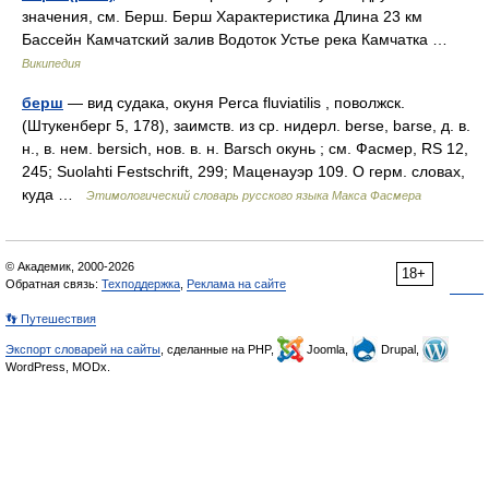
значения, см. Берш. Берш Характеристика Длина 23 км
Бассейн Камчатский залив Водоток Устье река Камчатка …
Википедия
берш
— вид судака, окуня Perca fluviatilis , поволжск.
(Штукенберг 5, 178), заимств. из ср. нидерл. berse, barse, д. в.
н., в. нем. bersich, нов. в. н. Barsch окунь ; см. Фасмер, RS 12,
245; Suolahti Festschrift, 299; Маценауэр 109. О герм. словах,
куда …
Этимологический словарь русского языка Макса Фасмера
© Академик, 2000-2026
18+
Обратная связь:
Техподдержка
,
Реклама на сайте
👣 Путешествия
Экспорт словарей на сайты
, сделанные на PHP,
Joomla,
Drupal,
WordPress, MODx.