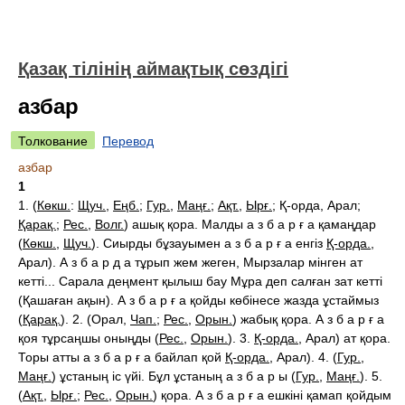
Қазақ тілінің аймақтық сөздігі
азбар
Толкование
Перевод
азбар
1
1. (
Көкш.
:
Щуч.
,
Еңб.
;
Гур.
,
Маңғ.
;
Ақт.
,
Ырғ.
; Қ-орда, Арал;
Қарақ.
;
Рес.
,
Волг.
) ашық қора. Малды а з б а р ғ а қамаңдар
(
Көкш.
,
Щуч.
). Сиырды бұзауымен а з б а р ғ а енгіз
Қ-орда.
,
Арал
). А з б а р д а тұрып жем жеген, Мырзалар мінген ат
кетті... Сарала деңмент қылыш бау Мұра деп салған зат кетті
(Қашаған ақын). А з б а р ғ а қойды көбінесе жазда ұстаймыз
(
Қарақ.
). 2. (Орал,
Чап.
;
Рес.
,
Орын.
) жабық қора. А з б а р ғ а
қоя тұрсаңшы оныңды (
Рес.
,
Орын.
). 3.
Қ-орда.
,
Арал
) ат қора.
Торы атты а з б а р ғ а байлап қой
Қ-орда.
,
Арал
). 4. (
Гур.
,
Маңғ.
) ұстаның іс үйі. Бұл ұстаның а з б а р ы (
Гур.
,
Маңғ.
). 5.
(
Ақт.
,
Ырғ.
;
Рес.
,
Орын.
) қора. А з б а р ғ а ешкіні қамап қойдым