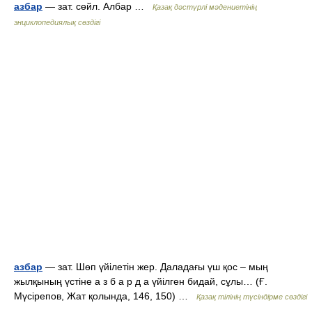
азбар
— зат. сөйл. Албар …
Қазақ дәстүрлі мәдениетінің
энциклопедиялық сөздігі
азбар
— зат. Шөп үйілетін жер. Даладағы үш қос – мың
жылқының үстіне а з б а р д а үйілген бидай, сұлы… (Ғ.
Мүсірепов, Жат қолында, 146, 150) …
Қазақ тілінің түсіндірме сөздігі