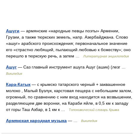
Ашуги
— армянские «народные певцы поэты» Армении,
Грузии, а также тюркских земель, напр. Азербайджана. Слово
«ашуг» арабского происхождения; первоначальное значение
его «страстно любящий, пылающий любовью к божеству»; оно
перешло в тюркскую речь, а затем …
Литературная энциклопедия
Ашуг
— Саз главный инструмент ашуга Ашуг (ашик) (лезг …
Википедия
Кара-Катык
— с крымско татарского черный + заквашенное
молоко , Малый Бузлук, карстовая пещера с небольшим залом,
огромный, по сравнению с ним вход находится на возвышении,
разделяющем две воронки, на Караби яйле, в 0,5 км к западу
от горы Таш Азбар, в 1 км к …
Топонимический словарь Крыма
Армянская народная музыка
— …
Википедия