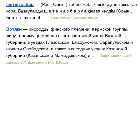
шетен азбар
— (Рес., Орын.) төбесі жабық шыбықтан тоқылған
қора. Бұзауларды ш е т е н а з б а р ғ а қамап келдім (Орын.,
Бөр.). қ. шетен 4 …
Қазақ тілінің аймақтық сөздігі
Вотяки
— инородцы финского племени, пермской группы,
живут преимущественно в юго восточной части Вятской
губернии, в уездах Глазовском, Елабужском, Сарапульском и
отчасти Слободском, а также в соседних уездах Казанской
губернии (Казанском и Мамадышском) и …
Энциклопедический
словарь Ф.А. Брокгауза и И.А. Ефрона