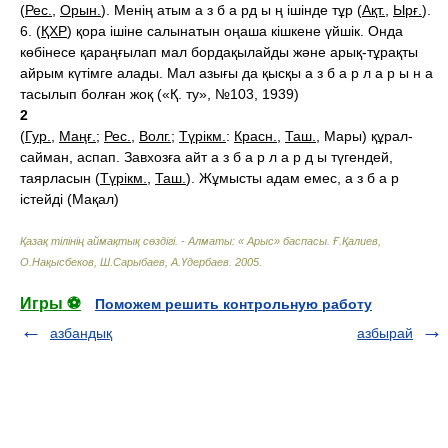
(
Рес.
,
Орын.
). Менің атым а з б а рд ы ң ішінде тұр (
Ақт.
,
Ырғ.
).
6. (
ҚХР
) қора ішіне салынатын оңаша кішкене үйшік. Онда
көбінесе қараңғылап мал бордақылайды және арық-тұрақты
айрым күтімге алады. Мал азығы да қысқы а з б а р л а р ы н а
тасылып болған жоқ («Қ. ту», №103, 1939)
2
(
Гур.
,
Маңғ.
;
Рес.
,
Волг.
;
Түрікм.
:
Красн.
,
Таш.
, Мары) құрал-
сайман, аспап. Завхозға айт а з б а р л а р д ы түгендей,
таярласын (
Түрікм.
,
Таш.
). Жұмысты адам емес, а з б а р
істейді (Мақал)
Қазақ тілінің аймақтық сөздігі. - Алматы: « Арыс» баспасы
.
Ғ.Қалиев,
О.Нақысбеков, Ш.Сарыбаев, А.Үдербаев
.
2005
.
Игры ⚽
Поможем решить контрольную работу
азбандық
азбырай