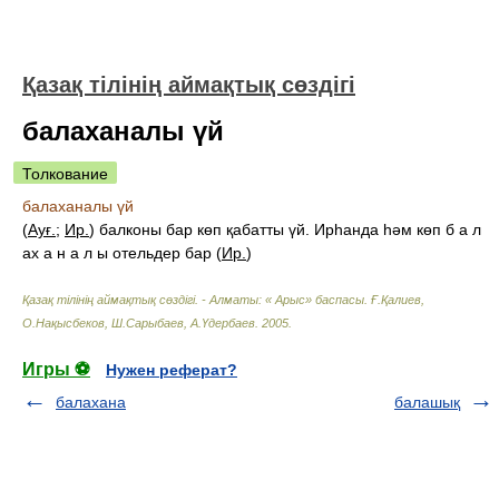
Қазақ тілінің аймақтық сөздігі
балаханалы үй
Толкование
балаханалы үй
(
Ауғ.
;
Ир.
) балконы бар көп қабатты үй. Ирһанда һәм көп б а л
ах а н а л ы отельдер бар (
Ир.
)
Қазақ тілінің аймақтық сөздігі. - Алматы: « Арыс» баспасы
.
Ғ.Қалиев,
О.Нақысбеков, Ш.Сарыбаев, А.Үдербаев
.
2005
.
Игры ⚽
Нужен реферат?
балахана
балашық