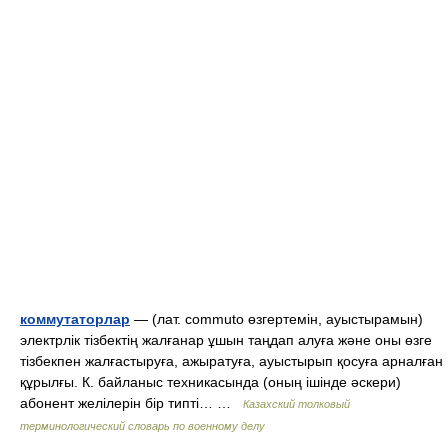
коммутаторлар
— (лат. commuto өзгертемін, ауыстырамын)
электрлік тізбектің жалғанар ұшын таңдап алуға және оны өзге
тізбекпен жалғастыруға, ажыратуға, ауыстырып қосуға арналған
құрылғы. К. байланыс техникасында (оның ішінде әскери)
абонент желілерін бір типті… …
Казахский толковый
терминологический словарь по военному делу