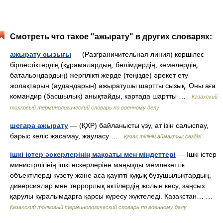
Смотреть что такое "ажырату" в других словарях:
ажырату сызығы
— (Разграничительная линия) көршілес
бірлестіктердің (құрамалардың, бөлімдердің, кемелердің,
батальондардың) жергілікті жерде (теңізде) әрекет ету
жолақтарын (аудандарын) ажыратушы шартты сызық. Оны аға
командир (басшылық) анықтайды, картада шартты …
Казахский
толковый терминологический словарь по военному делу
шегара ажырату
— (ҚХР) байланысты үзу, ат ізін салыспау,
барыс келіс жасамау, жауласу …
Қазақ тілінің аймақтық сөздігі
ішкі істер әскерлерінің мақсаты мен міндеттері
— Ішкі істер
министрлігінің ішкі әскерлеріне маңызды мемлекеттік
объектілерді күзету және аса қауіпті құқық бұзушылықтардың,
диверсиялар мен террорлық актілердің жолын кесу, заңсыз
қарулы құралымдарға қарсы күресу жүктеледі. Қазақстан… …
Казахский толковый терминологический словарь по военному делу