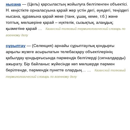
нысана
— (Цель) қарсыластың жойылуға белгіленген объектісі.
Н. кеңістікте орналасуына қарай жер үстін дегі, әуедегі, теңіздегі
нысана, құрамына қарай жеке (танк, ұшақ, кеме, т.б.) және
топтық, мөлшеріне қарай – нүктелік, сызықтық, алаңдық;
қызметіне қарай …
Казахский толковый терминологический словарь по
военному делу
сұрыптау
— (Селекция) арнайы сұрыптаулық қондырғы
арқылы жүзеге асырылатын телебасқару объектілерінің
қабылдау қондырғысында пәрмендік белгілерді (сигналдарды)
ажырату. Бір байланыс жүйесінде көп мөлшерде пәрмен
берілгенде, пәрмендік пунктте олардың… …
Казахский толковый
терминологический словарь по военному делу