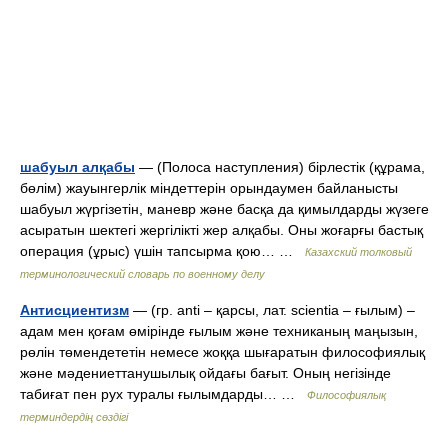
шабуыл алқабы
— (Полоса наступления) бірлестік (құрама,
бөлім) жауынгерлік міндеттерін орындаумен байланысты
шабуыл жүргізетін, маневр және басқа да қимылдарды жүзеге
асыратын шектегі жергілікті жер алқабы. Оны жоғарғы бастық
операция (ұрыс) үшін тапсырма қою… …
Казахский толковый
терминологический словарь по военному делу
Антисциентизм
— (гр. аnti – қарсы, лат. scientia – ғылым) –
адам мен қоғам өмірінде ғылым және техниканың маңызын,
рөлін төмендететін немесе жоққа шығаратын философиялық
және мәдениеттанушылық ойдағы бағыт. Оның негізінде
табиғат пен рух туралы ғылымдарды… …
Философиялық
терминдердің сөздігі