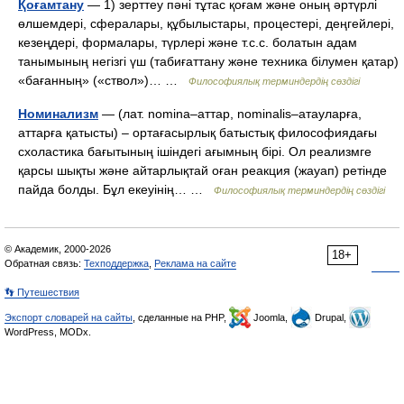
Қоғамтану
— 1) зерттеу пәні тұтас қоғам және оның әртүрлі
өлшемдері, сфералары, құбылыстары, процестері, деңгейлері,
кезеңдері, формалары, түрлері және т.с.с. болатын адам
танымының негізгі үш (табиғаттану және техника білумен қатар)
«бағанның» («ствол»)… …
Философиялық терминдердің сөздігі
Номинализм
— (лат. nomina–аттар, nominalis–атауларға,
аттарға қатысты) – ортағасырлық батыстық философиядағы
схоластика бағытының ішіндегі ағымның бірі. Ол реализмге
қарсы шықты және айтарлықтай оған реакция (жауап) ретінде
пайда болды. Бұл екеуінің… …
Философиялық терминдердің сөздігі
© Академик, 2000-2026
18+
Обратная связь:
Техподдержка
,
Реклама на сайте
👣 Путешествия
Экспорт словарей на сайты
, сделанные на PHP,
Joomla,
Drupal,
WordPress, MODx.