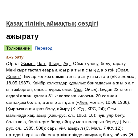
Қазақ тілінің аймақтық сөздігі
ажырату
Толкование
Перевод
ажырату
(Орал:
Жымп.
,
Чап.
,
Шыңғ.
;
Ақт.
, Ойыл) үлесу, бөлу, тарату.
Мені сырт тастап өзара а ж ы р а т ы п с ы ң д а р ғой (Орал,
Жымп.
). Бұлар колхоз өнімін а ж ы р ат у ш ы л а р («К-з жолы»,
18.05.1937). Кейбір колхоздар құрылыс бригадасын а ж ы р а т
ы п жіберген, онысы дұрыс емес (
Ақт.
, Ойыл). Бұдан 22 кг етті
өздері алған, қалған 31 кг колхозға килосын 20 сомнан
сатпақшы болып, а ж ы р а т қ а н («
Лен.
жолы», 10.06.1938).
[Қырғызша ажырат бөлу, айыру (К. Юд., КРС, 24); Осы
мағынада хақ. азыр (Хак.-рус. сл., 1953, 18); чув. уяр бөлу,
бөліп қою, бөліктерге бөлу, айыру мағыналарын береді (Чув.-
рус. сл., 1985, 508); сары ұйғ. азырыл (С. Мал., ЯЖУ, 12);
ертедегі түркі жазба ескерткіштерінде ажырмақ бөлу, айыру (Э.