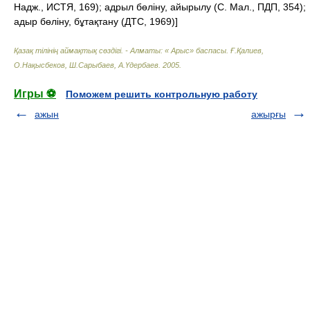
Надж., ИСТЯ, 169); адрыл бөліну, айырылу (С. Мал., ПДП, 354);
адыр бөліну, бұтақтану (ДТС, 1969)]
Қазақ тілінің аймақтық сөздігі. - Алматы: « Арыс» баспасы
.
Ғ.Қалиев,
О.Нақысбеков, Ш.Сарыбаев, А.Үдербаев
.
2005
.
Игры ⚽
Поможем решить контрольную работу
ажын
ажырғы