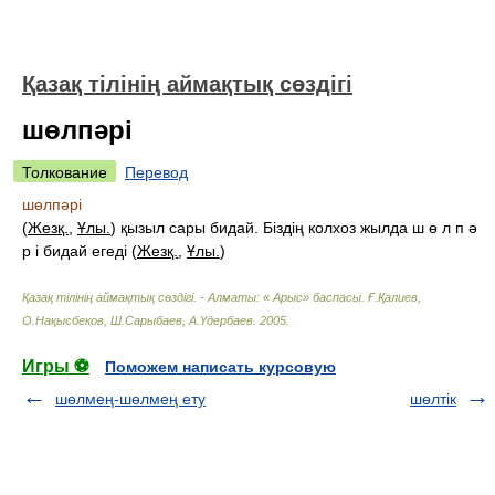
Қазақ тілінің аймақтық сөздігі
шөлпәрі
Толкование
Перевод
шөлпәрі
(
Жезқ.
,
Ұлы.
) қызыл сары бидай. Біздің колхоз жылда ш ө л п ә
р і бидай егеді (
Жезқ.
,
Ұлы.
)
Қазақ тілінің аймақтық сөздігі. - Алматы: « Арыс» баспасы
.
Ғ.Қалиев,
О.Нақысбеков, Ш.Сарыбаев, А.Үдербаев
.
2005
.
Игры ⚽
Поможем написать курсовую
шөлмең-шөлмең ету
шөлтік