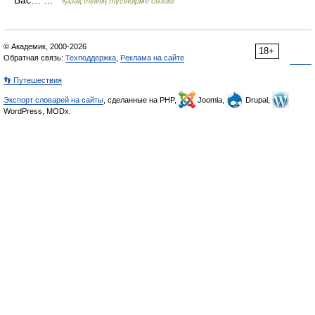
Бас… …
Қазақ тілінің түсіндірме сөздігі
© Академик, 2000-2026
18+
Обратная связь:
Техподдержка
,
Реклама на сайте
👣 Путешествия
Экспорт словарей на сайты
, сделанные на PHP,
Joomla,
Drupal,
WordPress, MODx.