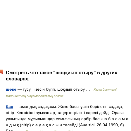
Смотреть что такое "шоңқиып отыру" в других
словарях:
шөке
— түсу Тізесін бүгіп, шоқиып отыру …
Қазақ дәстүрлі
мәдениетінің энциклопедиялық сөздігі
бас
— амандық садақасы. Жеке басы үшін берілетін садақа,
пітір. Кешкілікті ауызашар, таңертеңгілікті сәресі дейді. Ораза
уақытында мұсылмандар семьясының әрбір басына б а с а м а
н д ы қ (пітір) с а д а қ а с ы н төлейді (Ана тілі, 26.04.1990, 6).