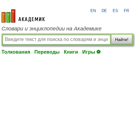
EN
DE
ES
FR
academic.ru
Словари и энциклопедии на Академике
Найти!
Толкования
Переводы
Книги
Игры ⚽