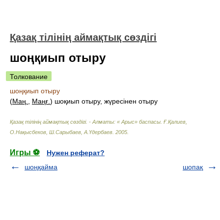
Қазақ тілінің аймақтық сөздігі
шоңқиып отыру
Толкование
шоңқиып отыру
(
Маң.
,
Маңғ.
) шоқиып отыру, жүресінен отыру
Қазақ тілінің аймақтық сөздігі. - Алматы: « Арыс» баспасы
.
Ғ.Қалиев,
О.Нақысбеков, Ш.Сарыбаев, А.Үдербаев
.
2005
.
Игры ⚽
Нужен реферат?
шоңқайма
шопақ