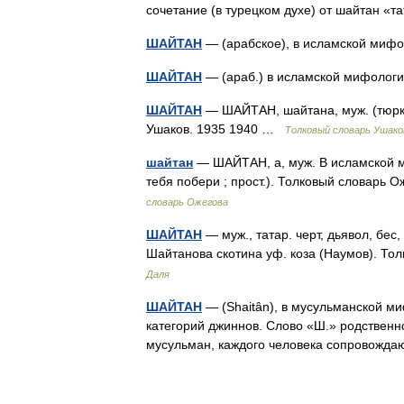
сочетание (в турецком духе) от шайтан «
ШАЙТАН
— (арабское), в исламской миф
ШАЙТАН
— (араб.) в исламской мифолог
ШАЙТАН
— ШАЙТАН, шайтана, муж. (тюрк. s
Ушаков. 1935 1940 …
Толковый словарь Ушако
шайтан
— ШАЙТАН, а, муж. В исламской миф
тебя побери ; прост.). Толковый словарь
словарь Ожегова
ШАЙТАН
— муж., татар. черт, дьявол, бес,
Шайтанова скотина уф. коза (Наумов). То
Даля
ШАЙТАН
— (Shaitân), в мусульманской ми
категорий джиннов. Слово «Ш.» родственн
мусульман, каждого человека сопровожд