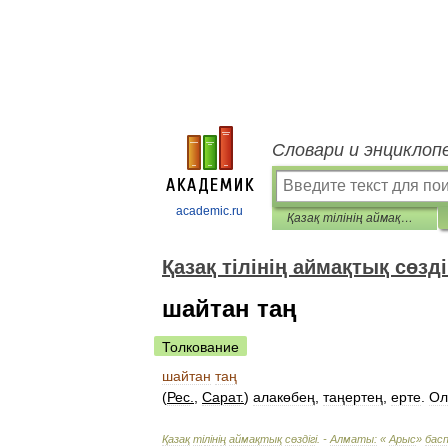
Словари и энциклоп
academic.ru
Қазақ тілінің аймақтық сөздігі
Қазақ тілінің аймақтық сөзді
шайтан таң
Толкование
шайтан
таң
(
Рес
.
,
Сарат
.
)
алакөбең
,
таңертең
,
ерте
.
Ол
Қазақ
т
і
л
і
н
і
ң
аймақтық
сөзд
і
г
і. -
Алматы:
«
Арыс
»
бас