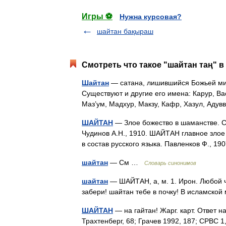
Игры ⚽
Нужна курсовая?
шайтан бақыраш
Смотреть что такое "шайтан таң" в
Шайтан
— сатана, лишившийся Божьей мило
Существуют и другие его имена: Карур, Ва
Маз’ум, Мадхур, Макзу, Кафр, Хазул, Ад
ШАЙТАН
— Злое божество в шаманстве. Сл
Чудинов А.Н., 1910. ШАЙТАН главное злое
в состав русского языка. Павленков Ф., 
шайтан
— См …
Словарь синонимов
шайтан
— ШАЙТАН, а, м. 1. Ирон. Любой ч
забери! шайтан тебе в почку! В исламско
ШАЙТАН
— на гайтан! Жарг. карт. Ответ н
Трахтенберг, 68; Грачев 1992, 187; СРВС 