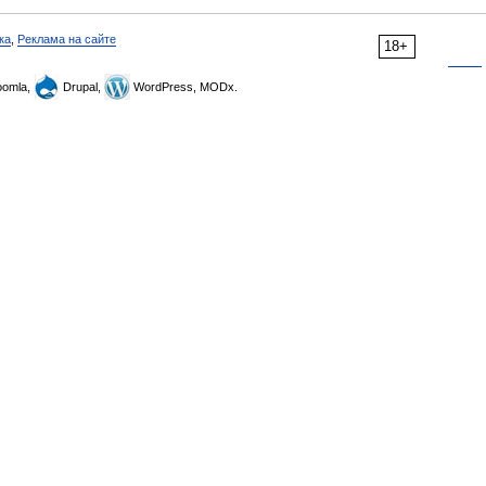
ка
,
Реклама на сайте
18+
omla,
Drupal,
WordPress, MODx.