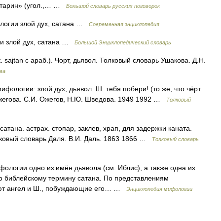
татарин» (угол.,… …
Большой словарь русских поговорок
ологии злой дух, сатана …
Современная энциклопедия
ии злой дух, сатана …
Большой Энциклопедический словарь
ajtan с араб.). Чорт, дьявол. Толковый словарь Ушакова. Д.Н.
ва
ологии: злой дух, дьявол. Ш. тебя побери! (то же, что чёрт
 Ожегова. С.И. Ожегов, Н.Ю. Шведова. 1949 1992 …
Толковый
 сатана. астрах. стопар, заклев, храп, для задержки каната.
лковый словарь Даля. В.И. Даль. 1863 1866 …
Толковый словарь
фологии одно из имён дьявола (см. Иблис), а также одна из
о библейскому термину сатана. По представлениям
ают ангел и Ш., побуждающие его… …
Энциклопедия мифологии