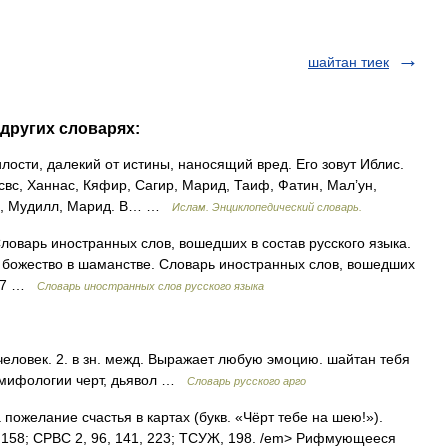
шайтан тиек
 других словарях:
сти, далекий от истины, наносящий вред. Его зовут Иблис.
свс, Ханнас, Кяфир, Сагир, Марид, Таиф, Фатин, Мал’ун,
увв, Мудилл, Марид. В… …
Ислам. Энциклопедический словарь.
оварь иностранных слов, вошедших в состав русского языка.
 божество в шаманстве. Словарь иностранных слов, вошедших
1907 …
Словарь иностранных слов русского языка
еловек. 2. в зн. межд. Выражает любую эмоцию. шайтан тебя
й мифологии черт, дьявол …
Словарь русского арго
а пожелание счастья в картах (букв. «Чёрт тебе на шею!»).
1,158; СРВС 2, 96, 141, 223; ТСУЖ, 198. /em> Рифмующееся