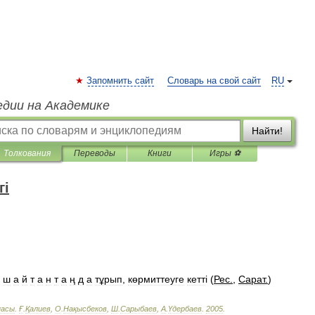
Запомнить сайт
Словарь на свой сайт
RU
едии на Академике
Найти!
Толкования
Переводы
Книги
Игры ⚽
гі
ш
а
й
т
а
н
т
а
ң
д
а
тұрып
,
көрмиттеуге
кетт
і (
Рес
.
,
Сарат
.
)
пасы
.
Ғ
.
Қалиев
,
О
.
Нақысбеков
,
Ш
.
Сарыбаев
,
А
.
Үдербаев
.
2005
.