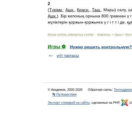
2
(
Түр
і
км
.
:
Ашх
.
,
Красн
.
,
Таш
.
,
Мары
)
салу
,
ш
Ашх
.
).
Б
і
р
килоның
орнына
800
грамнан
ү
г
мүл
і
ктер
і
н
қоржын
-
қоржынға
ү
г
і
т
т
і
де
,
құ
Қазақ
т
і
л
і
н
і
ң
аймақтық
сөзд
і
г
і. -
Алматы:
«
Арыс
»
бас
Игры ⚽
Нужно решить контрольную?
үгіт тақтасы
© Академик, 2000-2026
Обратная связь:
Техподдерж
👣 Путешествия
Экспорт словарей на сайты
, сделанные на PHP,
Jo