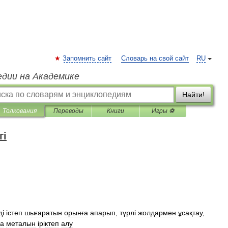
Запомнить сайт
Словарь на свой сайт
RU
едии на Академике
Найти!
Толкования
Переводы
Книги
Игры ⚽
гі
д
і і
степ
шығаратын
орынға
апарып
,
түрл
і
жолдармен
ұсақтау
,
за
металын
і
р
і
ктеп
алу