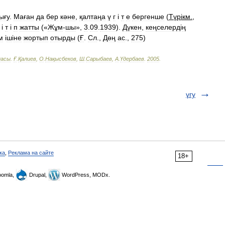
ығу
.
Маған
да
бер
кәне
,
қалтаңа
ү
г
і
т
е
бергенше
(
Түр
і
км
.
,
і
т
і
п
жатты
(«
Жұм
-
шы
»,
3
.
09
.
1939
).
Дүкен
,
кеңселерд
і
ң
м
і
ш
і
не
жортып
отырды
(
Ғ
.
Сл
.,
Дөң
ас
.,
275
)
пасы
.
Ғ
.
Қалиев
,
О
.
Нақысбеков
,
Ш
.
Сарыбаев
,
А
.
Үдербаев
.
2005
.
үгу
ка
,
Реклама на сайте
18+
omla,
Drupal,
WordPress, MODx.