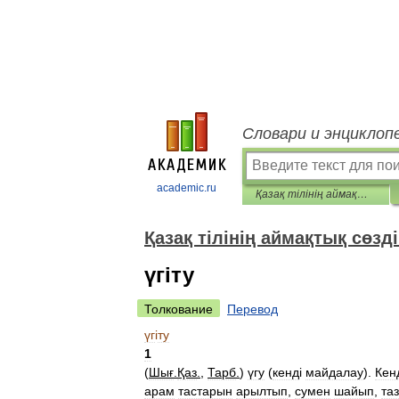
Словари и энциклоп
academic.ru
Қазақ тілінің аймақтық сөздігі
Қазақ тілінің аймақтық сөзді
үгіту
Толкование
Перевод
үг
і
ту
1
(
Шығ
.
Қаз
.
,
Тарб
.
)
үгу
(
кенд
і
майдалау
).
Кен
арам
тастарын
арылтып
,
сумен
шайып
,
та