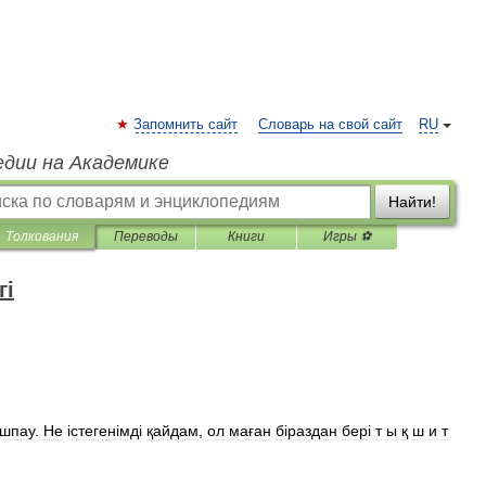
Запомнить сайт
Словарь на свой сайт
RU
едии на Академике
Найти!
Толкования
Переводы
Книги
Игры ⚽
гі
шпау
.
Не
і
стеген
і
мд
і
қайдам
,
ол
маған
б
і
раздан
бер
і
т
ы
қ
ш
и
т