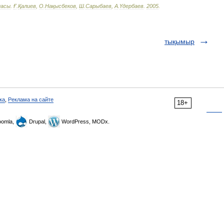
пасы
.
Ғ
.
Қалиев
,
О
.
Нақысбеков
,
Ш
.
Сарыбаев
,
А
.
Үдербаев
.
2005
.
тықымыр
ка
,
Реклама на сайте
18+
omla,
Drupal,
WordPress, MODx.