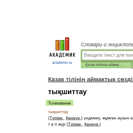
Словари и энциклоп
academic.ru
Қазақ тілінің аймақтық сөздігі
Қазақ тілінің аймақтық сөзді
тықшиттау
Толкование
тықшиттау
(
Түр
і
км
.
,
Көнеүр
.
)
үндемеу
,
жұмған
аузын
а
т
а
п
жүр
(
Түр
і
км
.
,
Көнеүр
.
)