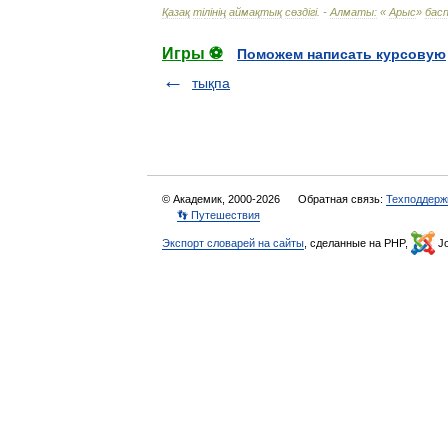
Қазақ
т
і
л
і
н
і
ң
аймақтық
сөзд
і
г
і. -
Алматы:
«
Арыс
»
бас
Игры ⚽
Поможем написать курсовую
тықпа
© Академик, 2000-2026
Обратная связь:
Техподдерж
👣 Путешествия
Экспорт словарей на сайты
, сделанные на PHP,
Jo