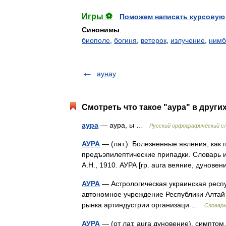
Игры ⚽
Поможем написать курсовую
Синонимы
:
биополе
,
богиня
,
ветерок
,
излучение
,
нимб
аунау
Смотреть что такое "аура" в други
аура
— аура, ы …
Русский орфографический с
АУРА
— (лат.). Болезненные явления, как 
предъэпилептические припадки. Словарь и
А.Н., 1910. АУРА [гр. aura веяние, дунов
АУРА
— Астрологическая украинская респу
автономное учреждение Республики Алтай 
рынка артиндустрии организаци …
Словарь
АУРА
— (от лат. aura дуновение), симпто