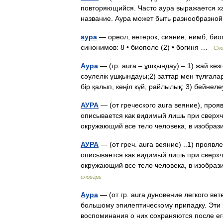
повторяющийся. Часто аура выражается х
название. Аура может быть разнообразно
аура
— ореол, ветерок, сияние, нимб, био
синонимов: 8 • биополе (2) • богиня …
Сло
Аура
— (гр. аura – ұшқындау) – 1) жай кө
сәулелік ұшқындауы;2) заттар мен тұлғал
бір қалып, көңіл күй, райлылық; 3) бейне
АУРА
— (от греческого aura веяние), проя
описывается как видимый лишь при сверх
окружающий все тело человека, в изобра
АУРА
— (от греч. aura веяние) ..1) проявл
описывается как видимый лишь при сверх
окружающий все тело человека, в изобра
словарь
Аура
— (от гр. aura дуновение легкого ве
большому эпилептическому припадку. Эти 
воспоминания о них сохраняются после 