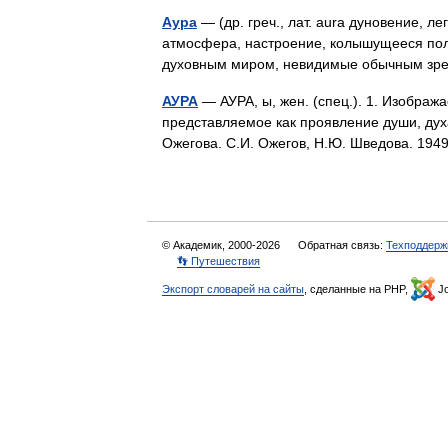
Аура
— (др. греч., лат. aura дуновение, л
атмосфера, настроение, колышущееся пол
духовным миром, невидимые обычным з
АУРА
— АУРА, ы, жен. (спец.). 1. Изобража
представляемое как проявление души, духа
Ожегова. С.И. Ожегов, Н.Ю. Шведова. 19
© Академик, 2000-2026
Обратная связь:
Техподдерж
👣 Путешествия
Экспорт словарей на сайты
, сделанные на PHP,
Jo