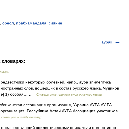
,
ореол
,
прабхамандала
,
сияние
аурақ
х словарях:
ловарь
предвестники некоторых болезней, напр., аура эпилептика
ностранных слов, вошедших в состав русского языка. Чудинов
ение] 1) особая… …
Словарь иностранных слов русского языка
бликанская ассоциация организация, Украина АУРА АУ РА
организация, Республика Алтай АУРА Ассоциация участников
 сокращений и аббревиатур
м, предшествующий эпилептическому припадку и стереотипно