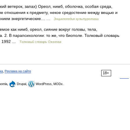
егкий ветерок, запах) Ореол, нимб, оболочка, особая среда,
е отношения к предмету, некое средостение между вещью и
рением энергетические… …
Энциклопедия культурологии
емое как нимб, ореол, сияние вокруг головы, тела,
. 2. В парапсихологии: то же, что биополе. Толковый словарь
49 1992 …
Толковый словарь Ожегова
ка
,
Реклама на сайте
18+
omla,
Drupal,
WordPress, MODx.