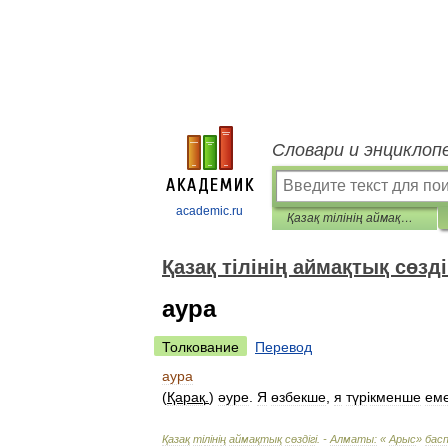
Словари и энциклоп
academic.ru
Қазақ тілінің аймақтық сөздігі
Қазақ тілінің аймақтық сөзді
аура
Толкование
Перевод
аура
(
Қарақ
.
)
әуре
.
Я
өзбекше
,
я
түр
і
кменше
ем
Қазақ
т
і
л
і
н
і
ң
аймақтық
сөзд
і
г
і. -
Алматы:
«
Арыс
»
бас