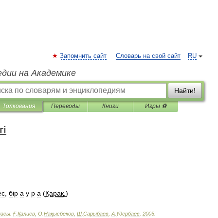
Запомнить сайт
Словарь на свой сайт
RU
едии на Академике
Найти!
Толкования
Переводы
Книги
Игры ⚽
гі
ес
,
б
і
р
а
у
р
а
(
Қарақ
.
)
пасы
.
Ғ
.
Қалиев
,
О
.
Нақысбеков
,
Ш
.
Сарыбаев
,
А
.
Үдербаев
.
2005
.