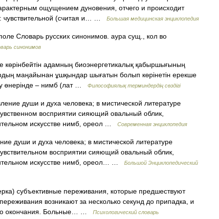
арактерным ощущением дуновения, отчего и происходит
й: чувствительной (считая и… …
Большая медицинская энциклопедия
поле Словарь русских синонимов. аура сущ., кол во
варь синонимов
зге көрінбейтін адамның биоэнергетикалық қабыршығының
ардың маңайынан ұшқындар шығатын болып көрінетін ерекше
леу өнерінде – нимб (лат …
Философиялық терминдердің сөздігі
вление души и духа человека; в мистической литературе
чувственном восприятии сияющий овальный облик,
зительном искусстве нимб, ореол …
Современная энциклопедия
ение души и духа человека; в мистической литературе
чувствительном восприятии сияющий овальный облик,
зительном искусстве нимб, ореол… …
Большой Энциклопедический
терка) cубъективные переживания, которые предшествуют
переживания возникают за несколько секунд до припадка, и
его окончания. Больные… …
Психологический словарь