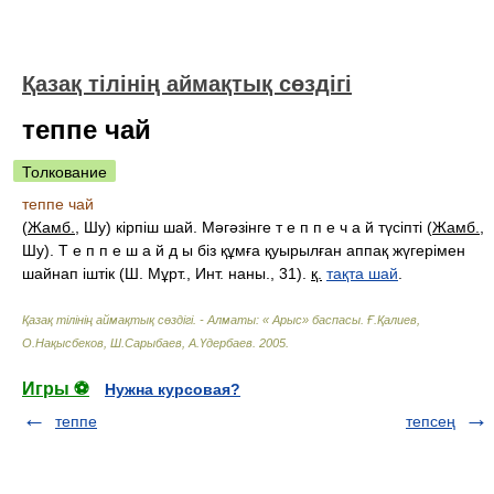
Қазақ тілінің аймақтық сөздігі
теппе чай
Толкование
теппе чай
(
Жамб.
, Шу) кірпіш шай. Мәгәзінге т е п п е ч а й түсіпті (
Жамб.
,
Шу). Т е п п е ш а й д ы біз құмға қуырылған аппақ жүгерімен
шайнап іштік (Ш. Мұрт., Инт. наны., 31).
қ.
тақта шай
.
Қазақ тілінің аймақтық сөздігі. - Алматы: « Арыс» баспасы
.
Ғ.Қалиев,
О.Нақысбеков, Ш.Сарыбаев, А.Үдербаев
.
2005
.
Игры ⚽
Нужна курсовая?
теппе
тепсең