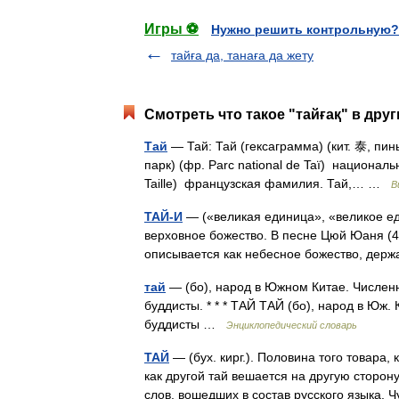
Игры ⚽
Нужно решить контрольную?
тайға да, танаға да жету
Смотреть что такое "тайғақ" в дру
Тай
— Тай: Тай (гексаграмма) (кит. 泰, пин
парк) (фр. Parc national de Taï) национал
Taille) французская фамилия. Тай,… …
В
ТАЙ-И
— («великая единица», «великое ед
верховное божество. В песне Цюй Юаня (4 
описывается как небесное божество, де
тай
— (бо), народ в Южном Китае. Численн
буддисты. * * * ТАЙ ТАЙ (бо), народ в Юж.
буддисты …
Энциклопедический словарь
ТАЙ
— (бух. кирг.). Половина того товара, 
как другой тай вешается на другую сторо
слов, вошедших в состав русского языка