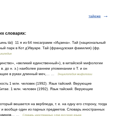
тайеже
гих словарях:
ьинь tài) 11 я из 64 гексаграмм «Ицзина». Тай (национальный
ьный парк в Кот д’Ивуаре. Тай (французская фамилия) (фр.
икипедия
инство», «великий единственный»), в китайской мифологии
в. до н. э.) наиболее раннем упоминании о Т. и он
ржащее в руках длинный меч,… …
Энциклопедия мифологии
ость 1 млн. человек (1992). Язык тайский. Верующие
 Китае. 1 млн. человек (1992). Язык тайский. Верующие
который вешается на верблюда, т. е. на одну его сторону, тогда
ну и вообще один из парных предметов. Словарь иностранных
. Чудинов… …
Словарь иностранных слов русского языка