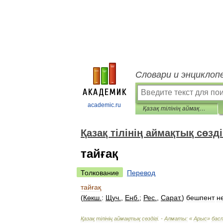
Словари и энциклоп
academic.ru
Қазақ тілінің аймақтық сөздігі
Қазақ тілінің аймақтық сөзді
тайғақ
Толкование
Перевод
тайғақ
(
Көкш
.
:
Щуч
.
,
Еңб
.
;
Рес
.
,
Сарат
.
)
бешпент
н
Қазақ
т
і
л
і
н
і
ң
аймақтық
сөзд
і
г
і. -
Алматы:
«
Арыс
»
бас