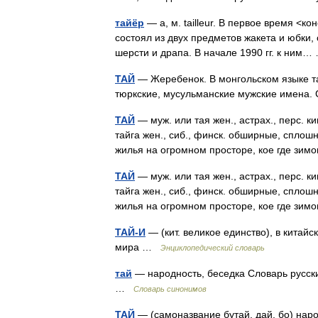
тайёр
— а, м. tailleur. В первое время <к
состоял из двух предметов жакета и юбки,
шерсти и драпа. В начале 1990 гг. к ним
ТАЙ
— Жеребенок. В монгольском языке та
тюркские, мусульманские мужские имена
ТАЙ
— муж. или тая жен., астрах., перс. ки
тайга жен., сиб., финск. обширные, сплош
жилья на огромном просторе, кое где з
ТАЙ
— муж. или тая жен., астрах., перс. ки
тайга жен., сиб., финск. обширные, сплош
жилья на огромном просторе, кое где з
ТАЙ-И
— (кит. великое единство), в кита
мира …
Энциклопедический словарь
тай
— народность, беседка Словарь русских
…
Словарь синонимов
ТАЙ
— (самоназвание бутай, дай, бо) нар