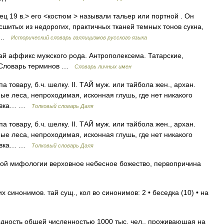
онец 19 в.> его <костюм > называли тальер или портной . Он
 сшитых из недорогих, практичных тканей темных тонов сукна,
… …
Исторический словарь галлицизмов русского языка
й аффикс мужского рода. Антрополексема. Татарские,
. Словарь терминов …
Словарь личных имен
па товару, б.ч. шелку. II. ТАЙ муж. или тайбола жен., архан.
ные леса, непроходимая, исконная глушь, где нет никакого
имовка… …
Толковый словарь Даля
па товару, б.ч. шелку. II. ТАЙ муж. или тайбола жен., архан.
ные леса, непроходимая, исконная глушь, где нет никакого
имовка… …
Толковый словарь Даля
йской мифологии верховное небесное божество, первопричина
 синонимов. тай сущ., кол во синонимов: 2 • беседка (10) • на
одность общей численностью 1000 тыс. чел., проживающая на