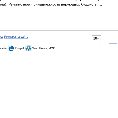
тайна). Религиозная принадлежность верующих: буддисты …
ка
,
Реклама на сайте
18+
omla,
Drupal,
WordPress, MODx.