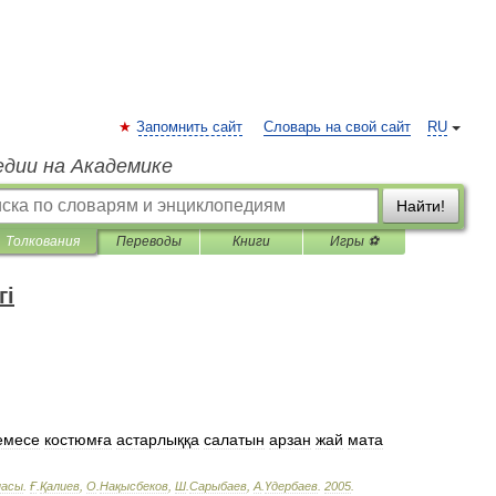
Запомнить сайт
Словарь на свой сайт
RU
едии на Академике
Найти!
Толкования
Переводы
Книги
Игры ⚽
гі
емесе
костюмға
астарлыққа
салатын
арзан
жай
мата
пасы
.
Ғ
.
Қалиев
,
О
.
Нақысбеков
,
Ш
.
Сарыбаев
,
А
.
Үдербаев
.
2005
.